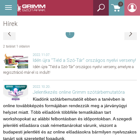
0
Toggle
BEJELENTKEZÉS
navigation
Hírek
TANULÓSZÓTÁR
1
GYEREKSZÓTÁR
2 találat
1 oldalon
KÉPES SZÓTÁR
2022.11.07.
Idén újra "Tiéd a Szó-Tár" országos nyelvi verseny!
Idén újra "Tiéd a Szó-Tár" országos nyelvi verseny, amelyre a
KÉZISZÓTÁR
regisztráció már el is indult!
EGYÉB SZÓTÁR
2022.10.20.
Jelentkezés online Grimm szótárbemutatóra
Kiadónk szótárbemutatóit ebben a tanévben is
NYELVKÖNYV
online továbbképzés
formájában rendezzük meg a járványügyi
helyzet miatt. Több előadónk többféle tematikában tart
workshopokat az alábbi felbontásban és időpontokban. A szegedi
SEGÍTHETEK?
jelenléti előadásra csak némettanárokat várunk, viszont a
budapesti jelentléti és az online előadásokra bármilyen nyelvszakos
HÍREK
tanárt sok szeretettel fogadunk.