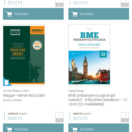
5112 Ft
4212 Ft
%
%
Kosárba
Kosárba
Hessky Regina (szerk.)
Együd Györgyi
Magyar–német kéziszótár
BME próbanyelvvizsga angol
nyelvből - 8 felsőfokú feladatsor – C1
Grimm szótárak
szint (CD-melléklettel)
10990 Ft
helyett
4680 Ft
helyett
15
10
9342 Ft
4212 Ft
%
%
Kosárba
Kosárba