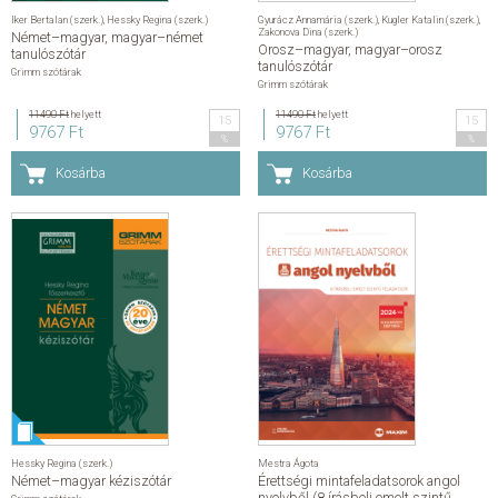
Iker Bertalan (szerk.)
,
Hessky Regina (szerk.)
Gyurácz Annamária (szerk.)
,
Kugler Katalin (szerk.)
,
Zakonova Dina (szerk.)
Német–magyar, magyar–német
Orosz–magyar, magyar–orosz
tanulószótár
tanulószótár
Grimm szótárak
Grimm szótárak
11490 Ft
helyett
11490 Ft
helyett
15
15
9767 Ft
9767 Ft
%
%
Kosárba
Kosárba
Hessky Regina (szerk.)
Mestra Ágota
Német–magyar kéziszótár
Érettségi mintafeladatsorok angol
nyelvből (8 írásbeli emelt szintű