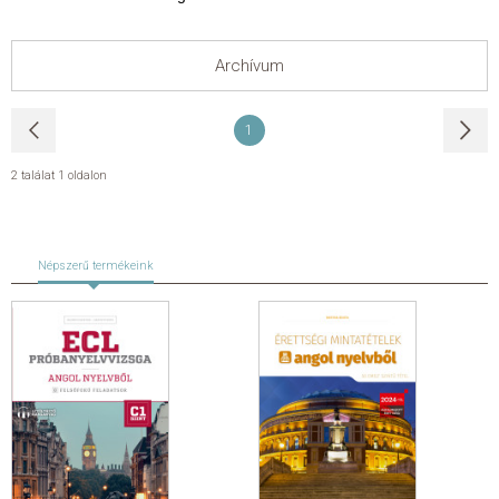
KAPCSOLAT
Archívum
ADATKEZELÉSI ÉS ADATVÉDELMI SZABÁLYZAT
1
ÁLTALÁNOS SZERZŐDÉSI FELTÉTELEK
2 találat
1 oldalon
GYAKRAN ISMÉTELT KÉRDÉSEK
Népszerű termékeink