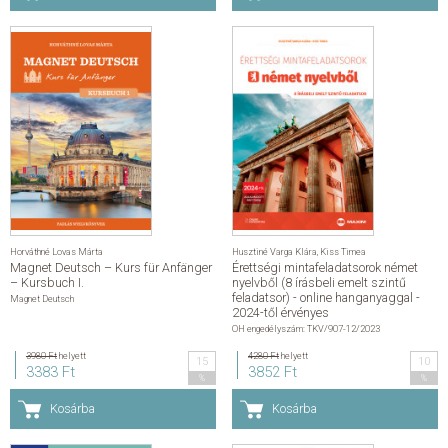
Horváthné Lovas Márta
Husztiné Varga Klára
,
Kiss Timea
Magnet Deutsch – Kurs für Anfänger
Érettségi mintafeladatsorok német
– Kursbuch I.
nyelvből (8 írásbeli emelt szintű
feladatsor) - online hanganyaggal -
Magnet Deutsch
2024-től érvényes
OH engedélyszám: TKV/907-12/2023
3980 Ft
helyett
4280 Ft
helyett
15
10
3383 Ft
3852 Ft
%
%
Kosárba
Kosárba