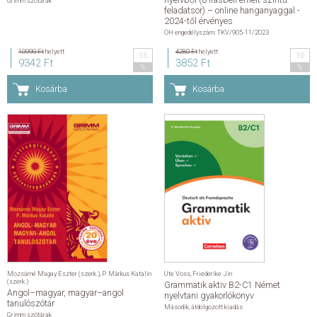
Grimm szótárak
feladatsor) – online hanganyaggal -
2024-től érvényes
OH engedélyszám: TKV/905-11/2023
10990 Ft
helyett
4280 Ft
helyett
15
10
9342 Ft
3852 Ft
%
%
Kosárba
Kosárba
Mozsárné Magay Eszter (szerk.)
,
P. Márkus Katalin
Ute Voss
,
Friederike Jin
(szerk.)
Grammatik aktiv B2-C1 Német
Angol–magyar, magyar–angol
nyelvtani gyakorlókönyv
tanulószótár
Második, átdolgozott kiadás
Grimm szótárak