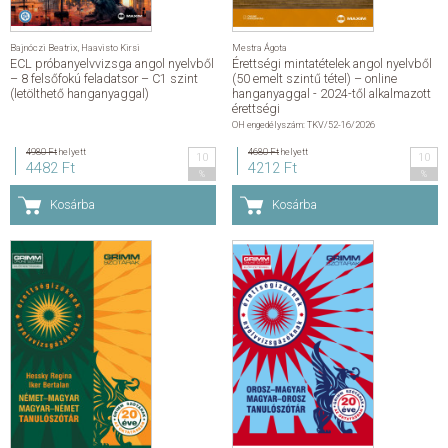
Bajnóczi Beatrix
,
Haavisto Kirsi
Mestra Ágota
ECL próbanyelvvizsga angol nyelvből
Érettségi mintatételek angol nyelvből
– 8 felsőfokú feladatsor – C1 szint
(50 emelt szintű tétel) – online
(letölthető hanganyaggal)
hanganyaggal - 2024-től alkalmazott
érettségi
OH engedélyszám: TKV/52-16/2026
4980 Ft
helyett
4680 Ft
helyett
10
10
4482 Ft
4212 Ft
%
%
Kosárba
Kosárba