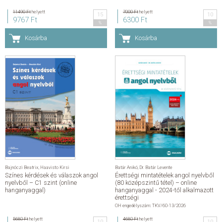
11490 Ft
helyett
7000 Ft
helyett
15
10
9767 Ft
6300 Ft
%
%
Kosárba
Kosárba
Bajnóczi Beatrix
,
Haavisto Kirsi
Batár Anikó
,
Dr. Batár Levente
Színes kérdések és válaszok angol
Érettségi mintatételek angol nyelvből
nyelvből – C1 szint (online
(80 középszintű tétel) – online
hanganyaggal)
hanganyaggal - 2024-től alkalmazott
érettségi
OH engedélyszám: TKV/60-13/2026
5680 Ft
helyett
4680 Ft
helyett
10
10