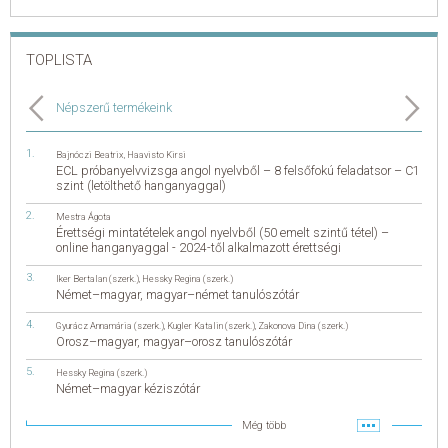
TOPLISTA
Népszerű termékeink
Bajnóczi Beatrix
,
Haavisto Kirsi
ECL próbanyelvvizsga angol nyelvből – 8 felsőfokú feladatsor – C1
szint (letölthető hanganyaggal)
Mestra Ágota
Érettségi mintatételek angol nyelvből (50 emelt szintű tétel) –
online hanganyaggal - 2024-től alkalmazott érettségi
Iker Bertalan (szerk.)
,
Hessky Regina (szerk.)
Német–magyar, magyar–német tanulószótár
Gyurácz Annamária (szerk.)
,
Kugler Katalin (szerk.)
,
Zakonova Dina (szerk.)
Orosz–magyar, magyar–orosz tanulószótár
Hessky Regina (szerk.)
Német–magyar kéziszótár
Még több