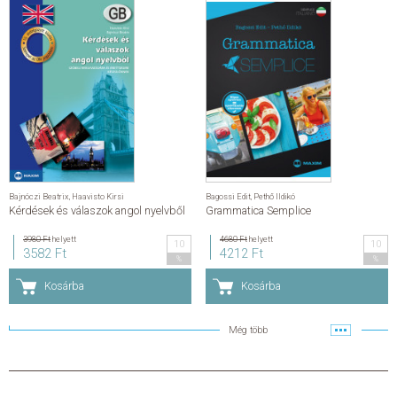
Bajnóczi Beatrix
,
Haavisto Kirsi
Bagossi Edit
,
Pethő Ildikó
Kérdések és válaszok angol nyelvből
Grammatica Semplice
3980 Ft
helyett
4680 Ft
helyett
10
10
3582 Ft
4212 Ft
%
%
Kosárba
Kosárba
Még több