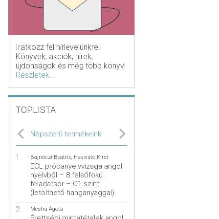
Iratkozz fel hírlevelünkre!
Könyvek, akciók, hírek,
újdonságok és még több könyv!
Részletek...
TOPLISTA
Népszerű termékeink
Bajnóczi Beatrix
,
Haavisto Kirsi
ECL próbanyelvvizsga angol
nyelvből – 8 felsőfokú
feladatsor – C1 szint
(letölthető hanganyaggal)
Mestra Ágota
Érettségi mintatételek angol