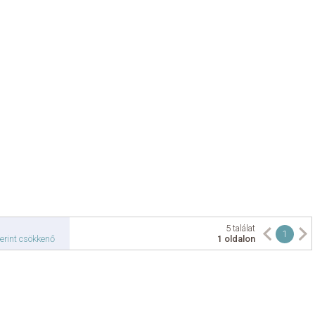
5 találat
1
erint csökkenő
1 oldalon