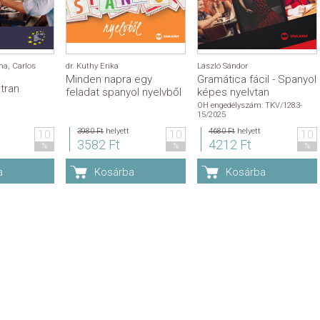
na
,
Carlos
dr. Kuthy Erika
László Sándor
Minden napra egy
Gramática fácil - Spanyol
tran
feladat spanyol nyelvből
képes nyelvtan
OH engedélyszám: TKV/1283-
15/2025
3980 Ft
helyett
4680 Ft
helyett
10
10
10
3582 Ft
4212 Ft
%
%
%
a
Kosárba
Kosárba