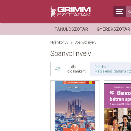
TANULÓSZÓTÁR
GYEREKSZÓTÁ
Nyelvkönyv
Spanyol nyelv
Spanyol nyelv
Rendezés
találat
48
Megjelenés dátuma sz
oldalanként