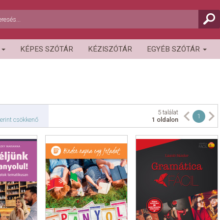
R
KÉPES SZÓTÁR
KÉZISZÓTÁR
EGYÉB SZÓTÁR
5 találat
1
erint csökkenő
1 oldalon