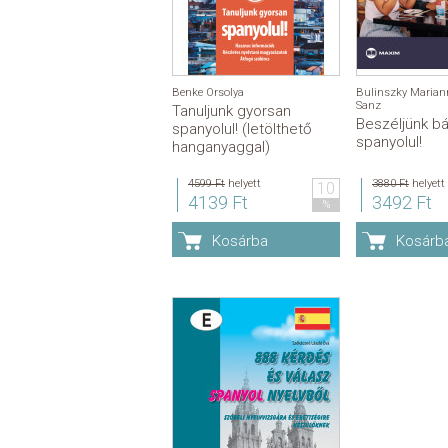
Benke Orsolya
Bulinszky Marian
Sanz
Tanuljunk gyorsan
Beszéljünk bá
spanyolul! (letölthető
spanyolul!
hanganyaggal)
4599 Ft
helyett
3880 Ft
helyett
10
4139 Ft
3492 Ft
%
Kosárba
Kosárb