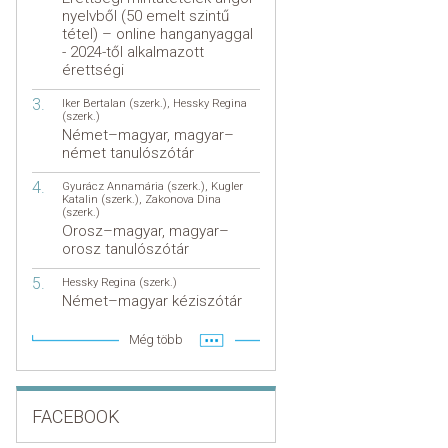
nyelvből (50 emelt szintű
tétel) – online hanganyaggal
- 2024-től alkalmazott
érettségi
Iker Bertalan (szerk.)
,
Hessky Regina
(szerk.)
Német–magyar, magyar–
német tanulószótár
Gyurácz Annamária (szerk.)
,
Kugler
Katalin (szerk.)
,
Zakonova Dina
(szerk.)
Orosz–magyar, magyar–
orosz tanulószótár
Hessky Regina (szerk.)
Német–magyar kéziszótár
Még több
FACEBOOK