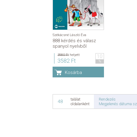
Székácsné László Éva
888 kérdés és válasz
spanyol nyelvből
3980 Ft
helyett
10
3582 Ft
%
Kosárba
Rendezés
találat
48
Megjelenés dátuma sz
oldalanként