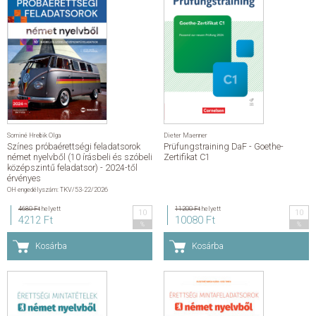
Sominé Hrebik Olga
Dieter Maenner
Színes próbaérettségi feladatsorok
Prüfungstraining DaF - Goethe-
német nyelvből (10 írásbeli és szóbeli
Zertifikat C1
középszintű feladatsor) - 2024-től
érvényes
OH engedélyszám: TKV/53-22/2026
4680 Ft
helyett
11200 Ft
helyett
10
10
4212 Ft
10080 Ft
%
%
Kosárba
Kosárba