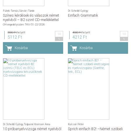
Füleki Tamás
,
Sárvári Tünde
Dr. Scheibl György
Színes kérdések és válaszok német
Einfach Grammatik
nyelvből – B2 szint CD-melléklettel
OH engedélyszám: TKV/51-22/2026
5680 Ft
helyett
4680 Ft
helyett
10
10
5112 Ft
4212 Ft
%
%
Kosárba
Kosárba
Dr. Scheibl György
,
Talpainé Kremser Anna
Kulcsár Péter
10 próbanyelvvizsga német nyelvből
Sprich einfach B2! –Német szóbeli