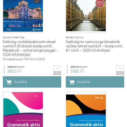
Sominé Hrebik Olga
Barabás Szilvia
Érettségi mintafeladatsorok német
Érettségi és nyelvvizsga témakörök
nyelvből (8 írásbeli középszintű
vázlata német nyelvből – középszint,
feladatsor) – online hanganyaggal -
B1 szint – 2024-től érvényes
2024-től érvényes
OH engedélyszám: TKV/914-12/2023
4280 Ft
helyett
3980 Ft
helyett
10
10
3852 Ft
3582 Ft
%
%
Kosárba
Kosárba