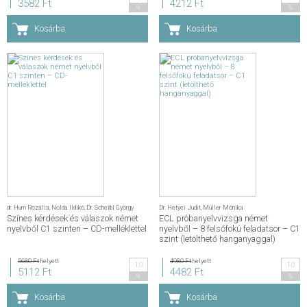
3582 Ft
4212 Ft
%
%
Kosárba
Kosárba
dr. Hum Rozália
,
Nolda Ildikó
,
Dr. Scheibl György
Dr. Hetyei Judit
,
Müller Mónika
Színes kérdések és válaszok német
ECL próbanyelvvizsga német
nyelvből C1 szinten – CD-melléklettel
nyelvből – 8 felsőfokú feladatsor – C1
szint (letölthető hanganyaggal)
5680 Ft
helyett
4980 Ft
helyett
10
10
5112 Ft
4482 Ft
%
%
Kosárba
Kosárba