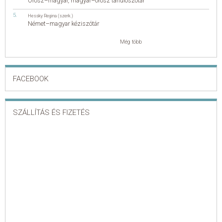
Orosz–magyar, magyar–orosz tanulószótár
Hessky Regina (szerk.)
Német–magyar kéziszótár
Még több
FACEBOOK
SZÁLLÍTÁS ÉS FIZETÉS