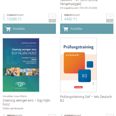
hanganyaggal)
OH engedélyszám: TKV/59-22/2026
11200 Ft
helyett
4980 Ft
helyett
10
10
10080 Ft
4482 Ft
%
%
Kosárba
Kosárba
Horváthné Lovas Márta
Prüfungstraining DaF – telc Deutsch
Zwanzig weniger eins – Egy híján
B2
húsz
Padlás nyelvkönyvek
3480 Ft
helyett
11200 Ft
helyett