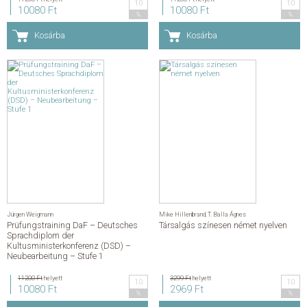
10
10
10080 Ft
10080 Ft
%
%
Kosárba
Kosárba
Jürgen Weigmann
Mike Hillenbrand
,
T. Balla Ágnes
Prüfungstraining DaF – Deutsches
Társalgás színesen német nyelven
Sprachdiplom der
Kultusministerkonferenz (DSD) –
Neubearbeitung – Stufe 1
11200 Ft
helyett
3299 Ft
helyett
10
10
10080 Ft
2969 Ft
%
%