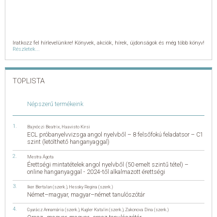
Iratkozz fel hírlevelünkre! Könyvek, akciók, hírek, újdonságok és még több könyv!
Részletek...
TOPLISTA
Népszerű termékeink
Bajnóczi Beatrix
,
Haavisto Kirsi
ECL próbanyelvvizsga angol nyelvből – 8 felsőfokú feladatsor – C1
szint (letölthető hanganyaggal)
Mestra Ágota
Érettségi mintatételek angol nyelvből (50 emelt szintű tétel) –
online hanganyaggal - 2024-től alkalmazott érettségi
Iker Bertalan (szerk.)
,
Hessky Regina (szerk.)
Német–magyar, magyar–német tanulószótár
Gyurácz Annamária (szerk.)
,
Kugler Katalin (szerk.)
,
Zakonova Dina (szerk.)