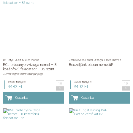
Dr. Hetyei Judit
,
Müller Mónika
John Stevens
,
Penner Orsolya
,
Timea Thomas
ECL próbanyelvvizsga német – 8
Beszéljünk bátran németül!
középfokú feladatsor – B2 szint
CD-vel vagy letölthető hanganyaggal
4980 Ft
helyett
3880 Ft
helyett
10
10
4482 Ft
3492 Ft
%
%
Kosárba
Kosárba