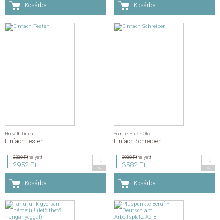
Kosárba
Kosárba
Horváth Tímea
Sominé Hrebik Olga
Einfach Testen
Einfach Schreiben
3280 Ft
helyett
3980 Ft
helyett
10
10
2952 Ft
3582 Ft
%
%
Kosárba
Kosárba