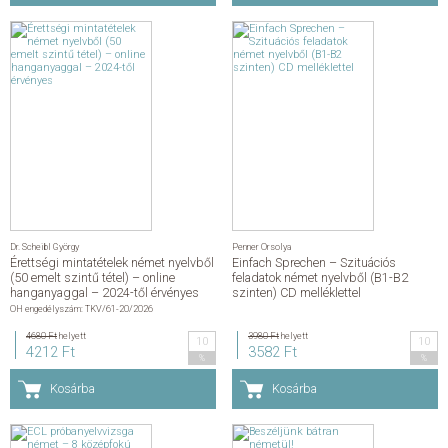
Dr. Scheibl György
Penner Orsolya
Érettségi mintatételek német nyelvből
Einfach Sprechen – Szituációs
(50 emelt szintű tétel) – online
feladatok német nyelvből (B1-B2
hanganyaggal – 2024-től érvényes
szinten) CD melléklettel
OH engedélyszám: TKV/61-20/2026
4680 Ft
helyett
3980 Ft
helyett
10
10
4212 Ft
3582 Ft
%
%
Kosárba
Kosárba