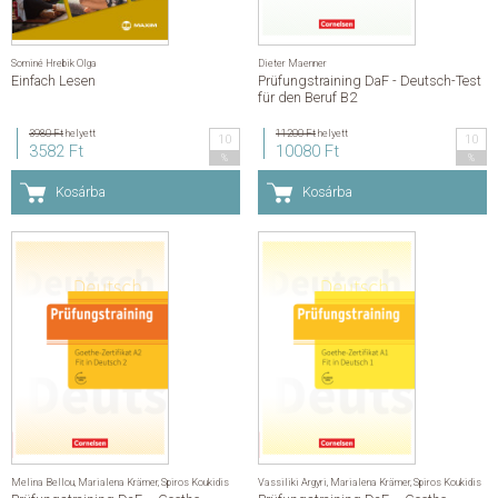
Sominé Hrebik Olga
Dieter Maenner
Einfach Lesen
Prüfungstraining DaF - Deutsch-Test
für den Beruf B2
3980 Ft
helyett
11200 Ft
helyett
10
10
3582 Ft
10080 Ft
%
%
Kosárba
Kosárba
Melina Bellou
,
Marialena Krämer
,
Spiros Koukidis
Vassiliki Argyri
,
Marialena Krämer
,
Spiros Koukidis