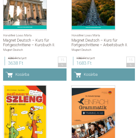
Segíthetek?
Hírek
Kapcsolat
Adatkezelési és adatvédelmi szabályzat
Általános szerződési feltételek
Gyakran Ismételt Kérdések
Horváthné Lovas Márta
Horváthné Lovas Márta
Magnet Deutsch – Kurs für
Magnet Deutsch – Kurs für
Fortgeschrittene – Kursbuch II.
Fortgeschrittene – Arbeitsbuch II.
Magnet Deutsch
Magnet Deutsch
4280 Ft
helyett
1980 Ft
helyett
15
15
3638 Ft
1683 Ft
%
%
Kosárba
Kosárba