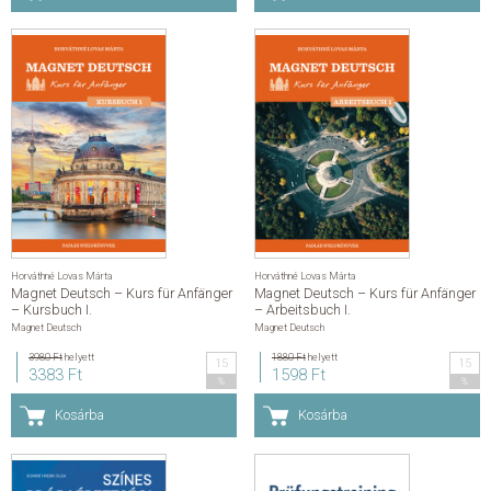
Horváthné Lovas Márta
Horváthné Lovas Márta
Magnet Deutsch – Kurs für Anfänger
Magnet Deutsch – Kurs für Anfänger
– Kursbuch I.
– Arbeitsbuch I.
Magnet Deutsch
Magnet Deutsch
3980 Ft
helyett
1880 Ft
helyett
15
15
3383 Ft
1598 Ft
%
%
Kosárba
Kosárba