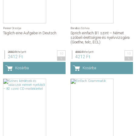
Penner Orsolya
Barabás Szilvia
Täglich eine Aufgabe in Deutsch
Sprich einfach B1 szint – Német
szóbeli érettségire és nyelvvizsgára
(Goethe, telc, ECL)
2680 Ft
helyett
4680 Ft
helyett
10
10
2412 Ft
4212 Ft
%
%
Kosárba
Kosárba