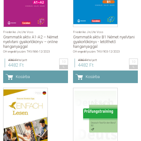
Friederike Jin
,
Ute Voss
Friederike Jin
,
Ute Voss
Grammatik aktiv A1-A2 – Német
Grammatik aktiv B1 Német nyelvtani
nyelvtani gyakorlókönyv – online
gyakorlókönyv - letölthető
hanganyaggal
hanganyaggal
OH engedélyszám: TKV/866-12/2023
OH engedélyszám: TKV/903-12/2023
4980 Ft
helyett
4980 Ft
helyett
10
10
4482 Ft
4482 Ft
%
%
Kosárba
Kosárba