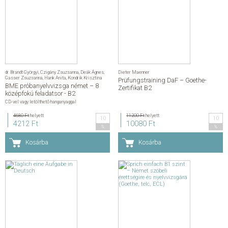
dr. Brandt Györgyi
,
Czigány Zsuzsanna
,
Deák Ágnes
,
Dieter Maenner
Gasser Zsuzsanna
,
Hank Anita
,
Kondrik Krisztina
Prüfungstraining DaF – Goethe-
BME próbanyelvvizsga német – 8
Zertifikat B2
középfokú feladatsor - B2
CD-vel vagy letölthető hanganyaggal
4680 Ft
helyett
11200 Ft
helyett
10
10
4212 Ft
10080 Ft
%
%
Kosárba
Kosárba