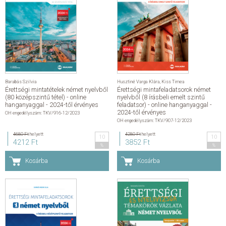
Barabás Szilvia
Husztiné Varga Klára
,
Kiss Timea
Érettségi mintatételek német nyelvből
Érettségi mintafeladatsorok német
(80 középszintű tétel) - online
nyelvből (8 írásbeli emelt szintű
hanganyaggal - 2024-től érvényes
feladatsor) - online hanganyaggal -
2024-től érvényes
OH engedélyszám: TKV/916-12/2023
OH engedélyszám: TKV/907-12/2023
4680 Ft
helyett
4280 Ft
helyett
10
10
4212 Ft
3852 Ft
%
%
Kosárba
Kosárba