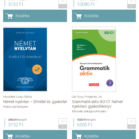
10
10
3132 Ft
10080 Ft
%
%
Kosárba
Kosárba
Horváthné Lovas Márta
Ute Voss
,
Friederike Jin
Német nyelvtan – Elmélet és gyakorlat
Grammatik aktiv B2-C1 Német
nyelvtani gyakorlókönyv
Padlás nyelvkönyvek
Második, átdolgozott kiadás
3480 Ft
helyett
7000 Ft
helyett
10
10
3132 Ft
6300 Ft
%
%
Kosárba
Kosárba