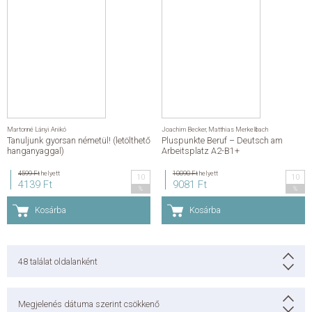
Martonné Lányi Anikó
Joachim Becker
,
Matthias Merkelbach
Tanuljunk gyorsan németül! (letölthető
Pluspunkte Beruf – Deutsch am
hanganyaggal)
Arbeitsplatz A2-B1+
4599 Ft
helyett
10090 Ft
helyett
10
10
4139 Ft
9081 Ft
%
%
Kosárba
Kosárba
48
találat oldalanként
Megjelenés dátuma szerint csökkenő