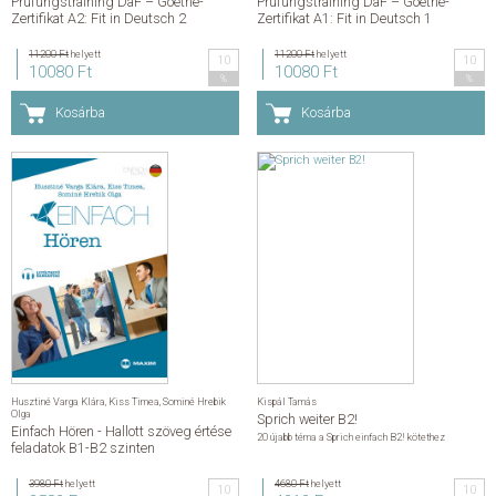
Prüfungstraining DaF – Goethe-
Prüfungstraining DaF – Goethe-
Zertifikat A2: Fit in Deutsch 2
Zertifikat A1: Fit in Deutsch 1
11200 Ft
helyett
11200 Ft
helyett
10
10
10080 Ft
10080 Ft
%
%
Kosárba
Kosárba
Husztiné Varga Klára
,
Kiss Timea
,
Sominé Hrebik
Kispál Tamás
Olga
Sprich weiter B2!
Einfach Hören - Hallott szöveg értése
20 újabb téma a Sprich einfach B2! kötethez
feladatok B1-B2 szinten
3980 Ft
helyett
4680 Ft
helyett
10
10