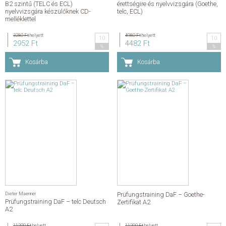
B2 szintű (TELC és ECL)
érettségire és nyelvvizsgára (Goethe,
nyelvvizsgára készülőknek CD-
telc, ECL)
melléklettel
3280 Ft
helyett
4980 Ft
helyett
10
10
2952 Ft
4482 Ft
%
%
Kosárba
Kosárba
Dieter Maenner
Prüfungstraining DaF – Goethe-
Prüfungstraining DaF – telc Deutsch
Zertifikat A2
A2
11200 Ft
helyett
11200 Ft
helyett