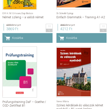
Elfi H. M. Gilissen
,
Engi Balázs
Dr. Scheibl György
Német szleng – a valódi német
Einfach Grammatik – Training A1-A2
4299 Ft
helyett
4680 Ft
helyett
10
10
3869 Ft
4212 Ft
%
%
Kosárba
Kosárba
Prüfungstraining DaF – Goethe-/
Veres Mária
Színes kérdések és válaszok német
ÖSD-Zertifikat B1
nyelvből – B1 szint (online