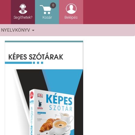
0
Segíthetek?
Kosár
Belépés
NYELVKÖNYV