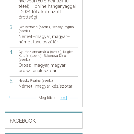
nyelvből (50 emelt szintű
tétel) – online hanganyaggal
- 2024-től alkalmazott
érettségi
Iker Bertalan (szerk.)
,
Hessky Regina
(szerk.)
Német–magyar, magyar–
német tanulószótár
Gyurácz Annamária (szerk.)
,
Kugler
Katalin (szerk.)
,
Zakonova Dina
(szerk.)
Orosz–magyar, magyar–
orosz tanulószótár
Hessky Regina (szerk.)
Német–magyar kéziszótár
Még több
FACEBOOK