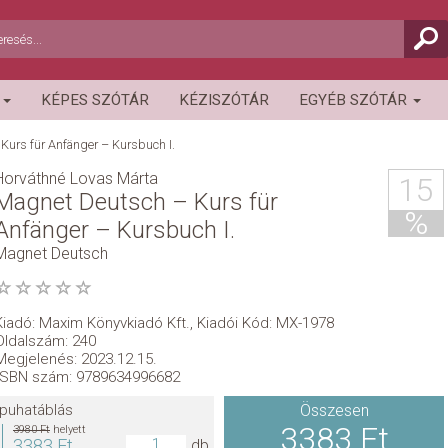
R
KÉPES SZÓTÁR
KÉZISZÓTÁR
EGYÉB SZÓTÁR
Kurs für Anfänger – Kursbuch I.
Horváthné Lovas Márta
15
Magnet Deutsch – Kurs für
%
Anfänger – Kursbuch I.
Magnet Deutsch
Kiadó:
Maxim Könyvkiadó Kft.
,
Kiadói Kód: MX-1978
Oldalszám: 240
Megjelenés: 2023.12.15.
ISBN szám: 9789634996682
puhatáblás
Összesen
3383 Ft
3980 Ft
helyett
3383 Ft
db