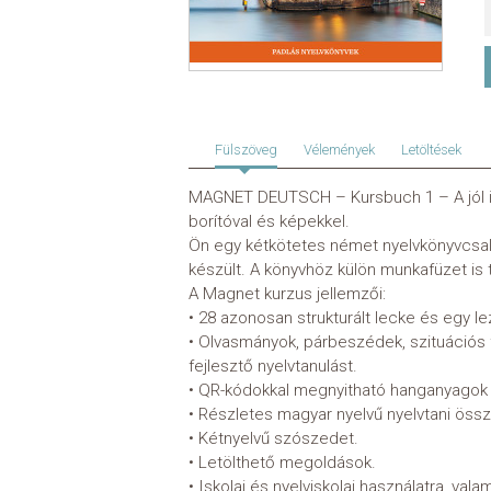
Fülszöveg
Vélemények
Letöltések
MAGNET DEUTSCH – Kursbuch 1 – A jól ism
borítóval és képekkel.
Ön egy kétkötetes német nyelvkönyvcsalá
készült. A könyvhöz külön munkafüzet is t
A Magnet kurzus jellemzői:
• 28 azonosan strukturált lecke és egy le
• Olvasmányok, párbeszédek, szituációs f
fejlesztő nyelvtanulást.
• QR-kódokkal megnyitható hanganyagok se
• Részletes magyar nyelvű nyelvtani össz
• Kétnyelvű szószedet.
• Letölthető megoldások.
• Iskolai és nyelviskolai használatra, vala