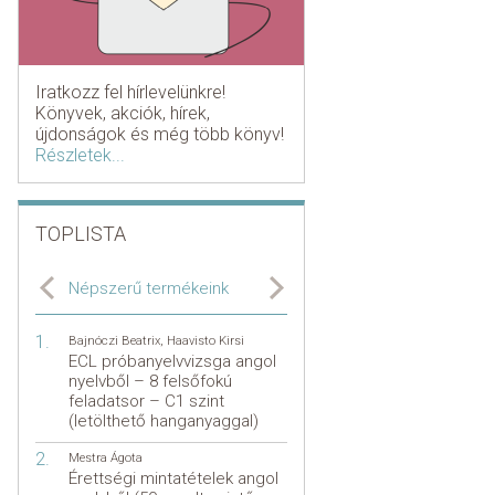
Iratkozz fel hírlevelünkre!
Könyvek, akciók, hírek,
újdonságok és még több könyv!
Részletek...
TOPLISTA
Népszerű termékeink
Bajnóczi Beatrix
,
Haavisto Kirsi
ECL próbanyelvvizsga angol
nyelvből – 8 felsőfokú
feladatsor – C1 szint
(letölthető hanganyaggal)
Mestra Ágota
Érettségi mintatételek angol