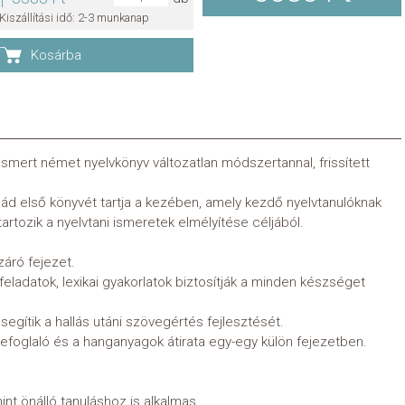
Kiszállítási idő: 2-3 munkanap
Kosárba
ert német nyelvkönyv változatlan módszertannal, frissített
d első könyvét tartja a kezében, amely kezdő nyelvtanulóknak
artozik a nyelvtani ismeretek elmélyítése céljából.
záró fejezet.
eladatok, lexikai gyakorlatok biztosítják a minden készséget
gítik a hallás utáni szövegértés fejlesztését.
efoglaló és a hanganyagok átirata egy-egy külön fejezetben.
mint önálló tanuláshoz is alkalmas.