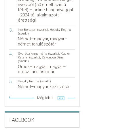
nyelvből (50 emelt szintű
tétel) – online hanganyaggal
- 2024-től alkalmazott
érettségi
Iker Bertalan (szerk.)
,
Hessky Regina
(szerk.)
Német–magyar, magyar–
német tanulószótár
Gyurácz Annamária (szerk.)
,
Kugler
Katalin (szerk.)
,
Zakonova Dina
(szerk.)
Orosz–magyar, magyar–
orosz tanulószótár
Hessky Regina (szerk.)
Német–magyar kéziszótár
Még több
FACEBOOK