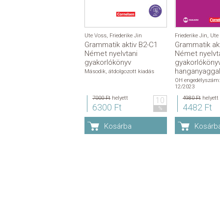
Ute Voss
,
Friederike Jin
Friederike Jin
,
Ute
Grammatik aktiv B2-C1
Grammatik akt
Német nyelvtani
Német nyelvt
gyakorlókönyv
gyakorlókönyv
hanganyagga
Második, átdolgozott kiadás
OH engedélyszám:
12/2023
7000 Ft
helyett
4980 Ft
helyett
10
6300 Ft
4482 Ft
%
Kosárba
Kosárb