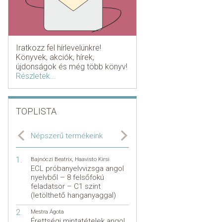
Iratkozz fel hírlevelünkre!
Könyvek, akciók, hírek,
újdonságok és még több könyv!
Részletek...
TOPLISTA
Népszerű termékeink
Bajnóczi Beatrix
,
Haavisto Kirsi
ECL próbanyelvvizsga angol
nyelvből – 8 felsőfokú
feladatsor – C1 szint
(letölthető hanganyaggal)
Mestra Ágota
Érettségi mintatételek angol