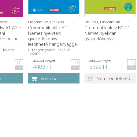
 Voss
Friederike Jin
,
Ute Voss
Ute Voss
,
Friederike Jin
iv A1-A2 –
Grammatik aktiv B1
Grammatik aktiv B2-C1
ani
Német nyelvtani
Német nyelvtani
 – online
gyakorlókönyv -
gyakorlókönyv
l
letölthető hanganyaggal
 TKV/866-
OH engedélyszám: TKV/903-
12/2023
4980 Ft
helyett
5999 Ft
helyett
10
10
10
4482 Ft
5399 Ft
%
%
%
a
Kosárba
Nem rendelhető