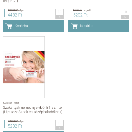
telc, ECL)
KAPCSOLAT
4980 Ft
helyett
5780 Ft
helyett
10
10
4482 Ft
5202 Ft
%
%
ADATKEZELÉSI ÉS ADATVÉDELMI SZABÁLYZAT
Kosárba
Kosárba
ÁLTALÁNOS SZERZŐDÉSI FELTÉTELEK
GYAKRAN ISMÉTELT KÉRDÉSEK
Kulcsár Péter
Szókártyák német nyelvből B1 szinten
(Újrakezdőknek és középhaladóknak)
5780 Ft
helyett
10
5202 Ft
%