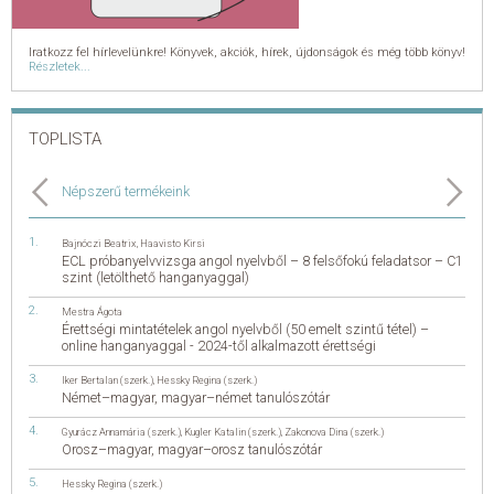
Iratkozz fel hírlevelünkre! Könyvek, akciók, hírek, újdonságok és még több könyv!
Részletek...
TOPLISTA
Népszerű termékeink
Bajnóczi Beatrix
,
Haavisto Kirsi
ECL próbanyelvvizsga angol nyelvből – 8 felsőfokú feladatsor – C1
szint (letölthető hanganyaggal)
Mestra Ágota
Érettségi mintatételek angol nyelvből (50 emelt szintű tétel) –
online hanganyaggal - 2024-től alkalmazott érettségi
Iker Bertalan (szerk.)
,
Hessky Regina (szerk.)
Német–magyar, magyar–német tanulószótár
Gyurácz Annamária (szerk.)
,
Kugler Katalin (szerk.)
,
Zakonova Dina (szerk.)
Orosz–magyar, magyar–orosz tanulószótár
Hessky Regina (szerk.)