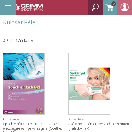
0
Toggle
BEJELENTKEZÉS
navigation
Kulcsár Péter
TANULÓSZÓTÁR
GYEREKSZÓTÁR
A SZERZŐ MŰVEI
KÉPES SZÓTÁR
KÉZISZÓTÁR
EGYÉB SZÓTÁR
NYELVKÖNYV
SEGÍTHETEK?
Kulcsár Péter
Kulcsár Péter
Sprich einfach B2! –Német szóbeli
Szókártyák német nyelvből B2 szinten
HÍREK
érettségire és nyelvvizsgára (Goethe,
(Haladóknak)