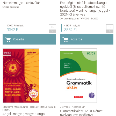
Német–magyar kéziszótár
Érettségi mintafeladatsorok angol
nyelvből (8 írásbeli emelt szintű
Grimm szótárak
feladatsor) – online hanganyaggal -
2024-től érvényes
OH engedélyszám: TKV/905-11/2023
10990 Ft
helyett
4280 Ft
helyett
15
10
9342 Ft
3852 Ft
%
%
Kosárba
Kosárba
Mozsárné Magay Eszter (szerk.)
,
P. Márkus Katalin
Ute Voss
,
Friederike Jin
(szerk.)
Grammatik aktiv B2-C1 Német
Angol–magyar, magyar–angol
nyelvtani gyakorlókönyv