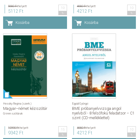
5680 Ft
helyett
4680 Ft
helyett
10
10
5112 Ft
4212 Ft
%
%
Kosárba
Kosárba
Hessky Regina (szerk.)
Együd Györgyi
Magyar–német kéziszótár
BME próbanyelvvizsga angol
nyelvből - 8 felsőfokú feladatsor – C1
Grimm szótárak
szint (CD-melléklettel)
10990 Ft
helyett
4680 Ft
helyett
15
10
9342 Ft
4212 Ft
%
%