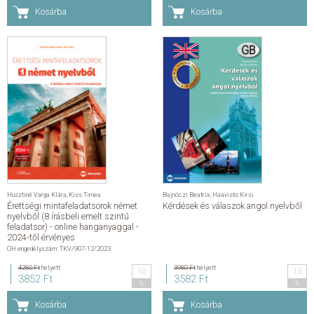
Kosárba
Kosárba
Husztiné Varga Klára
,
Kiss Timea
Bajnóczi Beatrix
,
Haavisto Kirsi
Érettségi mintafeladatsorok német
Kérdések és válaszok angol nyelvből
nyelvből (8 írásbeli emelt szintű
feladatsor) - online hanganyaggal -
2024-től érvényes
OH engedélyszám: TKV/907-12/2023
4280 Ft
helyett
3980 Ft
helyett
10
10
3852 Ft
3582 Ft
%
%
Kosárba
Kosárba