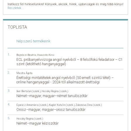
Iratkozz fel hírlevelünkre! Könyvek, akciók, hírek, újdonságok és még több könyv!
Részletek...
TOPLISTA
Népszerű termékeink
Bajnóczi Beatrix
,
Haavisto Kirsi
ECL próbanyelvvizsga angol nyelvből – 8 felsőfokú feladatsor – C1
szint (letölthető hanganyaggal)
Mestra Ágota
Érettségi mintatételek angol nyelvből (50 emelt szintű tétel) –
online hanganyaggal - 2024-től alkalmazott érettségi
Iker Bertalan (szerk.)
,
Hessky Regina (szerk.)
Német–magyar, magyar–német tanulószótár
Gyurácz Annamária (szerk.)
,
Kugler Katalin (szerk.)
,
Zakonova Dina (szerk.)
Orosz–magyar, magyar–orosz tanulószótár
Hessky Regina (szerk.)
Német–magyar kéziszótár