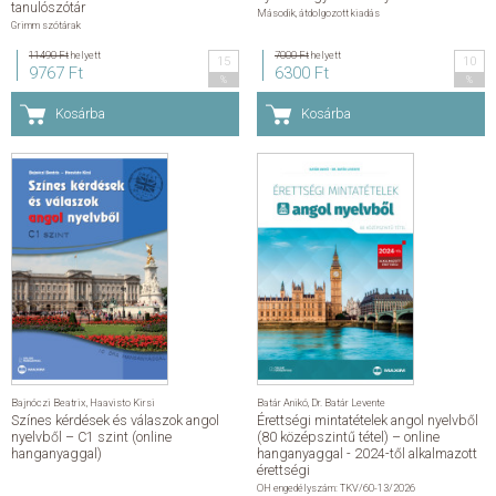
tanulószótár
Második, átdolgozott kiadás
Grimm szótárak
11490 Ft
helyett
7000 Ft
helyett
15
10
9767 Ft
6300 Ft
%
%
Kosárba
Kosárba
Bajnóczi Beatrix
,
Haavisto Kirsi
Batár Anikó
,
Dr. Batár Levente
Színes kérdések és válaszok angol
Érettségi mintatételek angol nyelvből
nyelvből – C1 szint (online
(80 középszintű tétel) – online
hanganyaggal)
hanganyaggal - 2024-től alkalmazott
érettségi
OH engedélyszám: TKV/60-13/2026