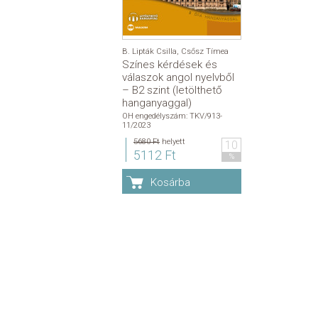
B. Lipták Csilla
,
Csősz Tímea
Színes kérdések és
válaszok angol nyelvből
– B2 szint (letölthető
hanganyaggal)
OH engedélyszám: TKV/913-
11/2023
5680 Ft
helyett
10
5112 Ft
%
Kosárba