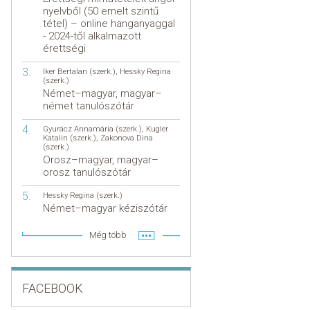
nyelvből (50 emelt szintű
tétel) – online hanganyaggal
- 2024-től alkalmazott
érettségi
Iker Bertalan (szerk.)
,
Hessky Regina
(szerk.)
Német–magyar, magyar–
német tanulószótár
Gyurácz Annamária (szerk.)
,
Kugler
Katalin (szerk.)
,
Zakonova Dina
(szerk.)
Orosz–magyar, magyar–
orosz tanulószótár
Hessky Regina (szerk.)
Német–magyar kéziszótár
Még több
FACEBOOK