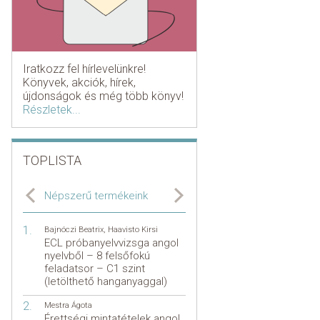
Iratkozz fel hírlevelünkre!
Könyvek, akciók, hírek,
újdonságok és még több könyv!
Részletek...
TOPLISTA
Népszerű termékeink
Bajnóczi Beatrix
,
Haavisto Kirsi
ECL próbanyelvvizsga angol
nyelvből – 8 felsőfokú
feladatsor – C1 szint
(letölthető hanganyaggal)
Mestra Ágota
Érettségi mintatételek angol