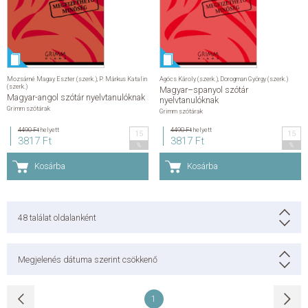
KAPCSOLAT
ADATKEZELÉSI ÉS ADATVÉDELMI SZABÁLYZAT
Mozsárné Magay Eszter (szerk.)
,
P. Márkus Katalin
Agócs Károly (szerk.)
,
Dorogman György (szerk.)
(szerk.)
Magyar–spanyol szótár
ÁLTALÁNOS SZERZŐDÉSI FELTÉTELEK
Magyar-angol szótár nyelvtanulóknak
nyelvtanulóknak
Grimm szótárak
Grimm szótárak
GYAKRAN ISMÉTELT KÉRDÉSEK
4490 Ft
helyett
4490 Ft
helyett
15
15
3817 Ft
3817 Ft
%
%
Kosárba
Kosárba
48
találat oldalanként
Megjelenés dátuma szerint csökkenő
1