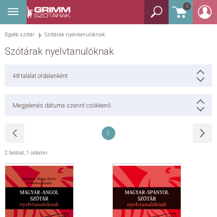
0
Toggle
BEJELENTKEZÉS
navigation
Egyéb szótár
Szótárak nyelvtanulóknak
TANULÓSZÓTÁR
Szótárak nyelvtanulóknak
GYEREKSZÓTÁR
48
találat oldalanként
KÉPES SZÓTÁR
Megjelenés dátuma szerint csökkenő
KÉZISZÓTÁR
1
EGYÉB SZÓTÁR
2 találat
,
1 oldalon
NYELVKÖNYV
SEGÍTHETEK?
HÍREK