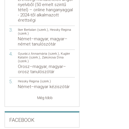
nyelvből (50 emelt szintű
tétel) – online hanganyaggal
- 2024-től alkalmazott
érettségi
Iker Bertalan (szerk.)
,
Hessky Regina
(szerk.)
Német–magyar, magyar–
német tanulószótár
Gyurácz Annamária (szerk.)
,
Kugler
Katalin (szerk.)
,
Zakonova Dina
(szerk.)
Orosz–magyar, magyar–
orosz tanulószótár
Hessky Regina (szerk.)
Német–magyar kéziszótár
Még több
FACEBOOK