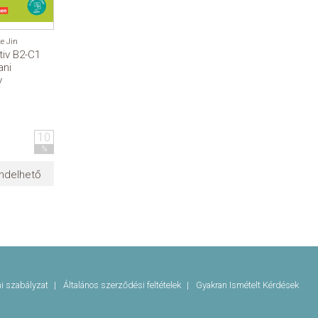
ke Jin
tiv B2-C1
ani
v
10
%
ndelhető
mi szabályzat
Általános szerződési feltételek
Gyakran Ismételt Kérdések