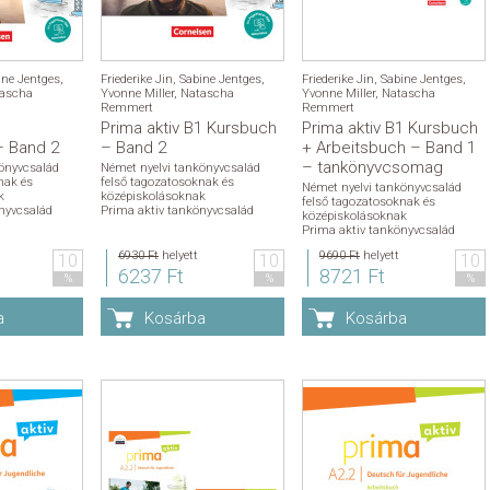
ine Jentges
,
Friederike Jin
,
Sabine Jentges
,
Friederike Jin
,
Sabine Jentges
,
ascha
Yvonne Miller
,
Natascha
Yvonne Miller
,
Natascha
Remmert
Remmert
1
Prima aktiv B1 Kursbuch
Prima aktiv B1 Kursbuch
– Band 2
– Band 2
+ Arbeitsbuch – Band 1
– tankönyvcsomag
önyvcsalád
Német nyelvi tankönyvcsalád
nak és
felső tagozatosoknak és
Német nyelvi tankönyvcsalád
k
középiskolásoknak
felső tagozatosoknak és
nyvcsalád
Prima aktiv tankönyvcsalád
középiskolásoknak
Prima aktiv tankönyvcsalád
6930 Ft
helyett
9690 Ft
helyett
10
10
10
6237 Ft
8721 Ft
%
%
%
a
Kosárba
Kosárba