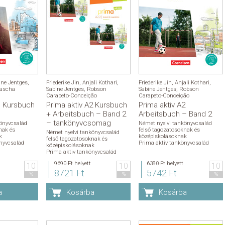
ine Jentges
,
Friederike Jin
,
Anjali Kothari
,
Friederike Jin
,
Anjali Kothari
,
ascha
Sabine Jentges
,
Robson
Sabine Jentges
,
Robson
Carapeto-Conceição
Carapeto-Conceição
1 Kursbuch
Prima aktiv A2 Kursbuch
Prima aktiv A2
+ Arbeitsbuch – Band 2
Arbeitsbuch – Band 2
– tankönyvcsomag
önyvcsalád
Német nyelvi tankönyvcsalád
nak és
felső tagozatosoknak és
Német nyelvi tankönyvcsalád
k
középiskolásoknak
felső tagozatosoknak és
nyvcsalád
Prima aktiv tankönyvcsalád
középiskolásoknak
Prima aktiv tankönyvcsalád
9690 Ft
helyett
6380 Ft
helyett
10
10
10
8721 Ft
5742 Ft
%
%
%
a
Kosárba
Kosárba