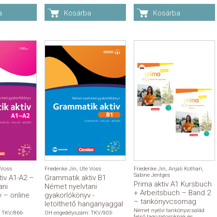
a
Kosárba
Kosárba
 Voss
Friederike Jin
,
Ute Voss
Friederike Jin
,
Anjali Kothari
,
Sabine Jentges
iv A1-A2 –
Grammatik aktiv B1
Prima aktiv A1 Kursbuch
ani
Német nyelvtani
+ Arbeitsbuch – Band 2
 – online
gyakorlókönyv -
– tankönyvcsomag
l
letölthető hanganyaggal
Német nyelvi tankönyvcsalád
 TKV/866-
OH engedélyszám: TKV/903-
felső tagozatosoknak és