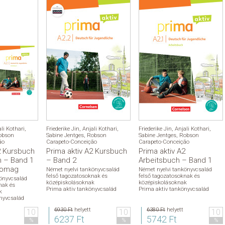
li Kothari
,
Friederike Jin
,
Anjali Kothari
,
Friederike Jin
,
Anjali Kothari
,
obson
Sabine Jentges
,
Robson
Sabine Jentges
,
Robson
ão
Carapeto-Conceição
Carapeto-Conceição
2 Kursbuch
Prima aktiv A2 Kursbuch
Prima aktiv A2
h – Band 1
– Band 2
Arbeitsbuch – Band 1
somag
Német nyelvi tankönyvcsalád
Német nyelvi tankönyvcsalád
felső tagozatosoknak és
felső tagozatosoknak és
önyvcsalád
középiskolásoknak
középiskolásoknak
nak és
Prima aktiv tankönyvcsalád
Prima aktiv tankönyvcsalád
k
nyvcsalád
6930 Ft
helyett
6380 Ft
helyett
10
10
10
6237 Ft
5742 Ft
%
%
%