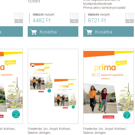
12/2023
középiskolásoknak
Prima aktiv tankönyvcsalád
4980 Ft
helyett
9690 Ft
helyett
10
10
10
4482 Ft
8721 Ft
%
%
%
a
Kosárba
Kosárba
li Kothari
,
Friederike Jin
,
Anjali Kothari
,
Friederike Jin
,
Anjali Kothari
,
Sabine Jentges
Sabine Jentges