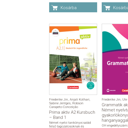
Kosárba
Kosárb
Friederike Jin
,
Anjali Kothari
,
Friederike Jin
,
Ute
Sabine Jentges
,
Robson
Grammatik akt
Carapeto-Conceição
Német nyelvt
Prima aktiv A2 Kursbuch
gyakorlókönyv
– Band 1
hanganyagga
Német nyelvi tankönyvcsalád
OH engedélyszám:
felső tagozatosoknak és