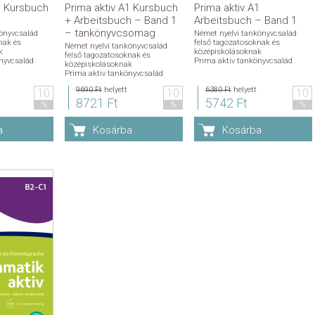
1 Kursbuch
Prima aktiv A1 Kursbuch
Prima aktiv A1
+ Arbeitsbuch – Band 1
Arbeitsbuch – Band 1
– tankönyvcsomag
önyvcsalád
Német nyelvi tankönyvcsalád
nak és
felső tagozatosoknak és
Német nyelvi tankönyvcsalád
k
középiskolásoknak
felső tagozatosoknak és
nyvcsalád
Prima aktiv tankönyvcsalád
középiskolásoknak
Prima aktiv tankönyvcsalád
9690 Ft
helyett
6380 Ft
helyett
10
10
10
8721 Ft
5742 Ft
%
%
%
a
Kosárba
Kosárba