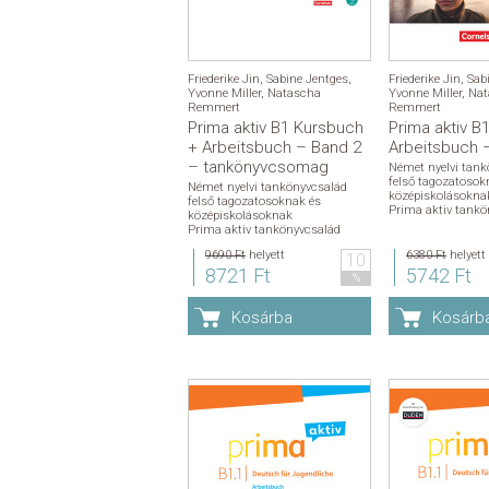
Friederike Jin
,
Sabine Jentges
,
Friederike Jin
,
Sab
Yvonne Miller
,
Natascha
Yvonne Miller
,
Nat
Remmert
Remmert
Prima aktiv B1 Kursbuch
Prima aktiv B
+ Arbeitsbuch – Band 2
Arbeitsbuch 
– tankönyvcsomag
Német nyelvi tank
felső tagozatosok
Német nyelvi tankönyvcsalád
középiskolásokna
felső tagozatosoknak és
Prima aktiv tankö
középiskolásoknak
Prima aktiv tankönyvcsalád
9690 Ft
helyett
6380 Ft
helyett
10
8721 Ft
5742 Ft
%
Kosárba
Kosárb