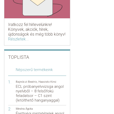
Iratkozz fel hírlevelünkre!
Könyvek, akciók, hírek,
újdonságok és még több könyv!
Részletek...
TOPLISTA
Népszerű termékeink
Bajnóczi Beatrix
,
Haavisto Kirsi
ECL próbanyelvvizsga angol
nyelvből – 8 felsőfokú
feladatsor – C1 szint
(letölthető hanganyaggal)
Mestra Ágota
Érettségi mintatételek angol