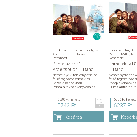
Friederike Jin
,
Sabine Jentges
,
Friederike Jin
,
Sab
Anjali Kothari
,
Natascha
Yvonne Miller
,
Nat
Remmert
Remmert
Prima aktiv B1
Prima aktiv B
Arbeitsbuch – Band 1
– Band 1
Német nyelvi tankönyvcsalád
Német nyelvi tank
felső tagozatosoknak és
felső tagozatosok
középiskolásoknak
középiskolásokna
Prima aktiv tankönyvcsalád
Prima aktiv tankö
6380 Ft
helyett
6930 Ft
helyett
10
5742 Ft
6237 Ft
%
Kosárba
Kosárb