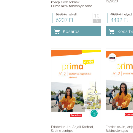
12/2023
középiskolásoknak
Prima aktiv tankönyvcsalád
6930 Ft
helyett
4980 Ft
helyett
10
6237 Ft
4482 Ft
%
Kosárba
Kosárb
Friederike Jin
,
Anjali Kothari
,
Friederike Jin
,
Anja
Sabine Jentges
Sabine Jentges