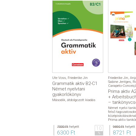
Ute Voss
,
Friederike Jin
Friederike Jin
,
Anja
Sabine Jentges
,
R
Grammatik aktiv B2-C1
Carapeto-Conceiç
Német nyelvtani
Prima aktiv A
gyakorlókönyv
+ Arbeitsbuc
Második, átdolgozott kiadás
– tankönyvc
Német nyelvi tank
felső tagozatosok
középiskolásokna
Prima aktiv tankö
7000 Ft
helyett
9690 Ft
helyett
10
6300 Ft
8721 Ft
%