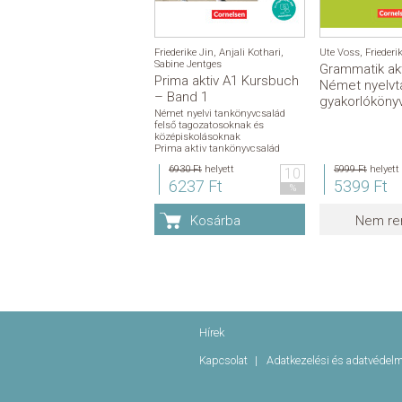
Friederike Jin
,
Anjali Kothari
,
Ute Voss
,
Friederi
Sabine Jentges
Grammatik ak
Prima aktiv A1 Kursbuch
Német nyelvt
– Band 1
gyakorlóköny
Német nyelvi tankönyvcsalád
felső tagozatosoknak és
középiskolásoknak
Prima aktiv tankönyvcsalád
6930 Ft
helyett
5999 Ft
helyett
10
6237 Ft
5399 Ft
%
Kosárba
Nem re
Hírek
Kapcsolat
Adatkezelési és adatvédel