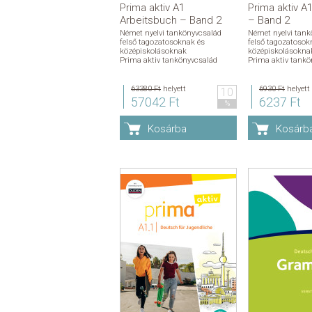
Prima aktiv A1
Prima aktiv A
Arbeitsbuch – Band 2
– Band 2
Német nyelvi tankönyvcsalád
Német nyelvi tank
felső tagozatosoknak és
felső tagozatosok
középiskolásoknak
középiskolásokna
Prima aktiv tankönyvcsalád
Prima aktiv tankö
63380 Ft
helyett
6930 Ft
helyett
10
57042 Ft
6237 Ft
%
Kosárba
Kosárb