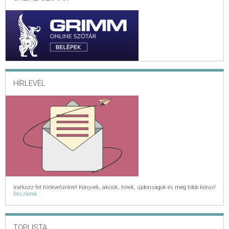
KAPCSOLAT
ADATKEZELÉSI ÉS ADATVÉDELMI SZABÁLYZAT
ÁLTALÁNOS SZERZŐDÉSI FELTÉTELEK
HÍRLEVÉL
GYAKRAN ISMÉTELT KÉRDÉSEK
Iratkozz fel hírlevelünkre! Könyvek, akciók, hírek, újdonságok és még több könyv!
Részletek...
TOPLISTA