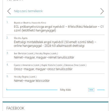
Népszerű termékeink
Bajnóczi Beatrix
,
Haavisto Kirsi
ECL próbanyelvvizsga angol nyelvből – 8 felsőfokú feladatsor – C1
szint (letölthető hanganyaggal)
Mestra Ágota
Érettségi mintatételek angol nyelvből (50 emelt szintű tétel) –
online hanganyaggal - 2024-től alkalmazott érettségi
Iker Bertalan (szerk.)
,
Hessky Regina (szerk.)
Német–magyar, magyar–német tanulószótár
Gyurácz Annamária (szerk.)
,
Kugler Katalin (szerk.)
,
Zakonova Dina (szerk.)
Orosz–magyar, magyar–orosz tanulószótár
Hessky Regina (szerk.)
Német–magyar kéziszótár
Még több
FACEBOOK