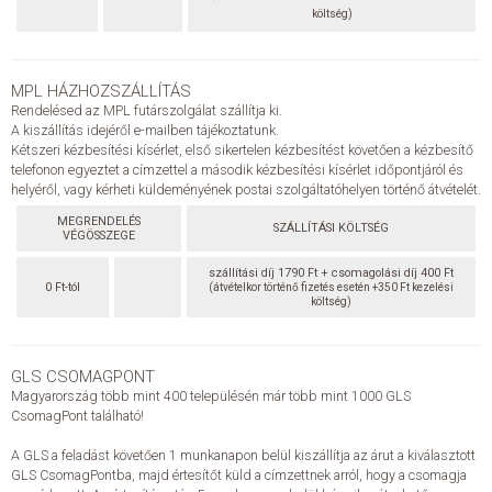
költség)
KAPCSOLAT
MPL HÁZHOZSZÁLLÍTÁS
ADATKEZELÉSI ÉS ADATVÉDELMI SZABÁLYZAT
Rendelésed az MPL futárszolgálat szállítja ki.
A kiszállítás idejéről e-mailben tájékoztatunk.
Kétszeri kézbesítési kísérlet, első sikertelen kézbesítést követően a kézbesítő
ÁLTALÁNOS SZERZŐDÉSI FELTÉTELEK
telefonon egyeztet a címzettel a második kézbesítési kísérlet időpontjáról és
helyéről, vagy kérheti küldeményének postai szolgáltatóhelyen történő átvételét.
GYAKRAN ISMÉTELT KÉRDÉSEK
MEGRENDELÉS
SZÁLLÍTÁSI KÖLTSÉG
VÉGÖSSZEGE
szállítási díj 1790 Ft + csomagolási díj 400 Ft
0 Ft-tól
(átvételkor történő fizetés esetén +350 Ft kezelési
költség)
GLS CSOMAGPONT
Magyarország több mint 400 településén már több mint 1000 GLS
CsomagPont található!
A GLS a feladást követően 1 munkanapon belül kiszállítja az árut a kiválasztott
GLS CsomagPontba, majd értesítőt küld a címzettnek arról, hogy a csomagja