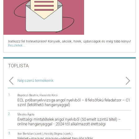
Iratkozz fel hírlevelünkre! Könyvek, akciók, hírek, újdonságok és még több könyv!
Részletek...
TOPLISTA
Népszerű termékeink
Bajnóczi Beatrix
,
Haavisto Kirsi
ECL próbanyelvvizsga angol nyelvből – 8 felsőfokú feladatsor – C1
szint (letölthető hanganyaggal)
Mestra Ágota
Érettségi mintatételek angol nyelvből (50 emelt szintű tétel) –
online hanganyaggal - 2024-től alkalmazott érettségi
Iker Bertalan (szerk.)
,
Hessky Regina (szerk.)
Német–magyar, magyar–német tanulószótár