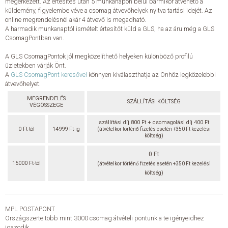
megérkezett. Az értesítés után 5 munkanapon belül bármikor átvehető a
küldemény, figyelembe véve a csomag átvevőhelyek nyitva tartási idejét. Az
online megrendelésnél akár 4 átvevő is megadható.
A harmadik munkanaptól ismételt értesítőt küld a GLS, ha az áru még a GLS
CsomagPontban van.
A GLS CsomagPontok jól megközelíthető helyeken különböző profilú
üzletekben várják Önt.
A
GLS CsomagPont keresővel
könnyen kiválaszthatja az Önhöz legközelebbi
átvevőhelyet.
MEGRENDELÉS
SZÁLLÍTÁSI KÖLTSÉG
VÉGÖSSZEGE
szállítási díj 800 Ft + csomagolási díj 400 Ft
0 Ft-tól
14999 Ft-ig
(átvételkor történő fizetés esetén +350 Ft kezelési
költség)
0 Ft
15000 Ft-tól
(átvételkor történő fizetés esetén +350 Ft kezelési
költség)
MPL POSTAPONT
Országszerte több mint 3000 csomag átvételi pontunk a te igényeidhez
igazodik.