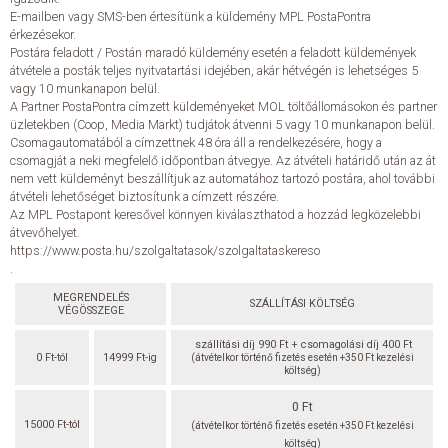
E-mailben vagy SMS-ben értesítünk a küldemény MPL PostaPontra
érkezésekor.
Postára feladott / Postán maradó küldemény esetén a feladott küldemények
átvétele a posták teljes nyitvatartási idejében, akár hétvégén is lehetséges 5
vagy 10 munkanapon belül.
A Partner PostaPontra címzett küldeményeket MOL töltőállomásokon és partner
üzletekben (Coop, Media Markt) tudjátok átvenni 5 vagy 10 munkanapon belül.
Csomagautomatából a címzettnek 48 óra áll a rendelkezésére, hogy a
csomagját a neki megfelelő időpontban átvegye. Az átvételi határidő után az át
nem vett küldeményt beszállítjuk az automatához tartozó postára, ahol további
átvételi lehetőséget biztosítunk a címzett részére.
Az MPL Postapont keresővel könnyen kiválaszthatod a hozzád legközelebbi
átvevőhelyet.
https://www.posta.hu/szolgaltatasok/szolgaltataskereso
.
MEGRENDELÉS
SZÁLLÍTÁSI KÖLTSÉG
VÉGÖSSZEGE
szállítási díj 990 Ft + csomagolási díj 400 Ft
0 Ft-tól
14999 Ft-ig
(átvételkor történő fizetés esetén +350 Ft kezelési
költség)
0 Ft
15000 Ft-tól
(átvételkor történő fizetés esetén +350 Ft kezelési
költség)