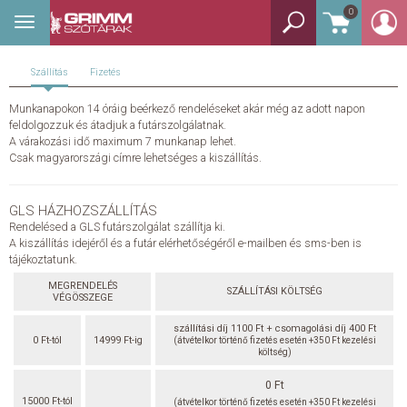
0
Toggle
BEJELENTKEZÉS
navigation
TANULÓSZÓTÁR
Szállítás
Fizetés
Munkanapokon 14 óráig beérkező rendeléseket akár még az adott napon
GYEREKSZÓTÁR
feldolgozzuk és átadjuk a futárszolgálatnak.
A várakozási idő maximum 7 munkanap lehet.
Csak magyarországi címre lehetséges a kiszállítás.
KÉPES SZÓTÁR
KÉZISZÓTÁR
GLS HÁZHOZSZÁLLÍTÁS
Rendelésed a GLS futárszolgálat szállítja ki.
A kiszállítás idejéről és a futár elérhetőségéről e-mailben és sms-ben is
EGYÉB SZÓTÁR
tájékoztatunk.
MEGRENDELÉS
SZÁLLÍTÁSI KÖLTSÉG
VÉGÖSSZEGE
NYELVKÖNYV
szállítási díj 1100 Ft + csomagolási díj 400 Ft
0 Ft-tól
14999 Ft-ig
(átvételkor történő fizetés esetén +350 Ft kezelési
SEGÍTHETEK?
költség)
0 Ft
HÍREK
15000 Ft-tól
(átvételkor történő fizetés esetén +350 Ft kezelési