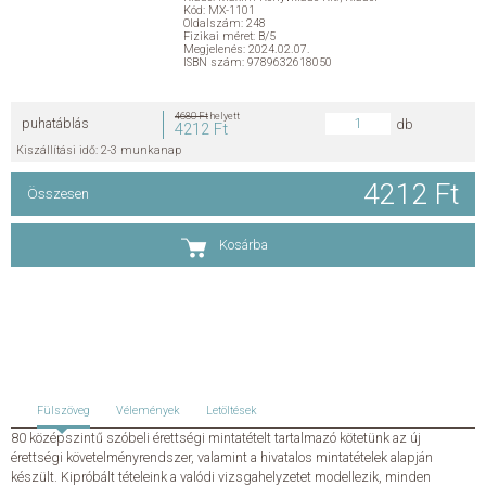
Kód: MX-1101
Oldalszám: 248
Fizikai méret: B/5
KAPCSOLAT
Megjelenés: 2024.02.07.
ISBN szám: 9789632618050
ADATKEZELÉSI ÉS ADATVÉDELMI SZABÁLYZAT
4680 Ft
helyett
puhatáblás
db
4212 Ft
ÁLTALÁNOS SZERZŐDÉSI FELTÉTELEK
Kiszállítási idő: 2-3 munkanap
4212 Ft
Összesen
GYAKRAN ISMÉTELT KÉRDÉSEK
Kosárba
Fülszöveg
Vélemények
Letöltések
80 középszintű szóbeli érettségi mintatételt tartalmazó kötetünk az új
érettségi követelményrendszer, valamint a hivatalos mintatételek alapján
készült. Kipróbált tételeink a valódi vizsgahelyzetet modellezik, minden