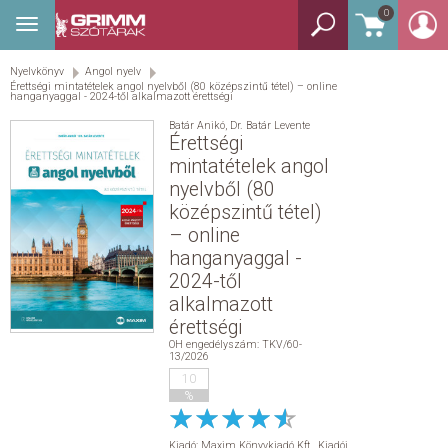
0
Toggle
BEJELENTKEZÉS
navigation
Nyelvkönyv
Angol nyelv
TANULÓSZÓTÁR
Érettségi mintatételek angol nyelvből (80 középszintű tétel) – online
hanganyaggal - 2024-től alkalmazott érettségi
GYEREKSZÓTÁR
Batár Anikó
,
Dr. Batár Levente
Érettségi
mintatételek angol
KÉPES SZÓTÁR
nyelvből (80
középszintű tétel)
KÉZISZÓTÁR
– online
hanganyaggal -
2024-től
EGYÉB SZÓTÁR
alkalmazott
érettségi
NYELVKÖNYV
OH engedélyszám: TKV/60-
13/2026
10
SEGÍTHETEK?
%
HÍREK
Kiadó:
Maxim Könyvkiadó Kft.
,
Kiadói