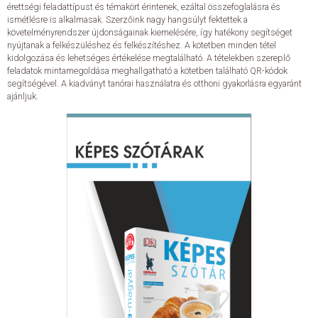
érettségi feladattípust és témakört érintenek, ezáltal összefoglalásra és
ismétlésre is alkalmasak. Szerzőink nagy hangsúlyt fektettek a
követelményrendszer újdonságainak kiemelésére, így hatékony segítséget
nyújtanak a felkészüléshez és felkészítéshez. A kötetben minden tétel
kidolgozása és lehetséges értékelése megtalálható. A tételekben szereplő
feladatok mintamegoldása meghallgatható a kötetben található QR-kódok
segítségével. A kiadványt tanórai használatra és otthoni gyakorlásra egyaránt
ajánljuk.