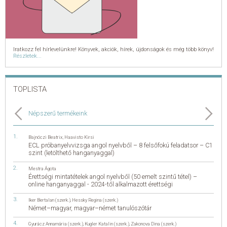
Iratkozz fel hírlevelünkre! Könyvek, akciók, hírek, újdonságok és még több könyv!
Részletek...
TOPLISTA
Népszerű termékeink
Bajnóczi Beatrix
,
Haavisto Kirsi
ECL próbanyelvvizsga angol nyelvből – 8 felsőfokú feladatsor – C1
szint (letölthető hanganyaggal)
Mestra Ágota
Érettségi mintatételek angol nyelvből (50 emelt szintű tétel) –
online hanganyaggal - 2024-től alkalmazott érettségi
Iker Bertalan (szerk.)
,
Hessky Regina (szerk.)
Német–magyar, magyar–német tanulószótár
Gyurácz Annamária (szerk.)
,
Kugler Katalin (szerk.)
,
Zakonova Dina (szerk.)