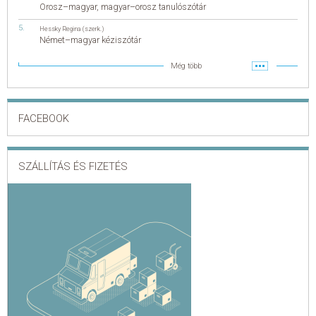
Orosz–magyar, magyar–orosz tanulószótár
Hessky Regina (szerk.)
Német–magyar kéziszótár
Még több
FACEBOOK
SZÁLLÍTÁS ÉS FIZETÉS