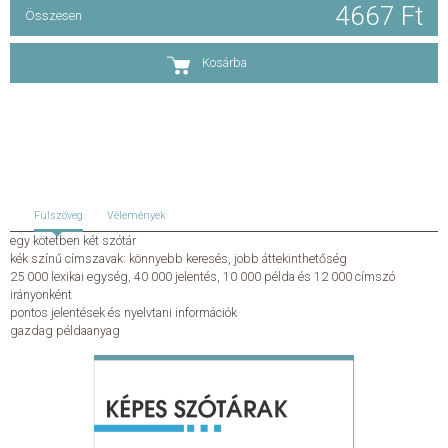
4667 Ft
Összesen
KAPCSOLAT
Kosárba
ADATKEZELÉSI ÉS ADATVÉDELMI SZABÁLYZAT
ÁLTALÁNOS SZERZŐDÉSI FELTÉTELEK
GYAKRAN ISMÉTELT KÉRDÉSEK
Fülszöveg
Vélemények
egy kötetben két szótár
kék színű címszavak: könnyebb keresés, jobb áttekinthetőség
25 000 lexikai egység, 40 000 jelentés, 10 000 példa és 12 000 címszó
irányonként
pontos jelentések és nyelvtani információk
gazdag példaanyag