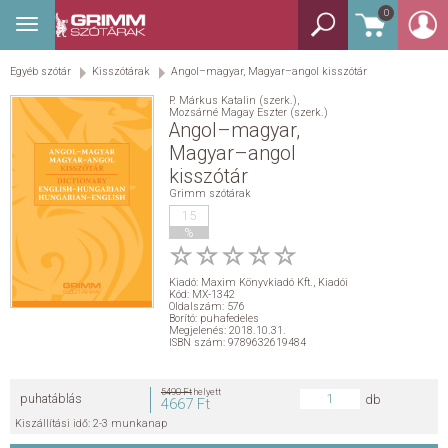
0
Toggle
BEJELENTKEZÉS
navigation
Egyéb szótár
Kisszótárak
Angol–magyar, Magyar–angol kisszótár
TANULÓSZÓTÁR
P. Márkus Katalin (szerk.)
,
Mozsárné Magay Eszter (szerk.)
GYEREKSZÓTÁR
Angol–magyar,
Magyar–angol
kisszótár
KÉPES SZÓTÁR
Grimm szótárak
15
KÉZISZÓTÁR
%
EGYÉB SZÓTÁR
Kiadó:
Maxim Könyvkiadó Kft.
,
Kiadói
Kód: MX-1342
Oldalszám: 576
Borító: puhafedeles
NYELVKÖNYV
Megjelenés: 2018.10.31.
ISBN szám: 9789632619484
SEGÍTHETEK?
5490 Ft
helyett
puhatáblás
db
4667 Ft
Kiszállítási idő: 2-3 munkanap
HÍREK