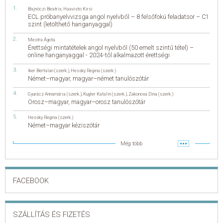
Bajnóczi Beatrix
,
Haavisto Kirsi
ECL próbanyelvvizsga angol nyelvből – 8 felsőfokú feladatsor – C1
szint (letölthető hanganyaggal)
Mestra Ágota
Érettségi mintatételek angol nyelvből (50 emelt szintű tétel) –
online hanganyaggal - 2024-től alkalmazott érettségi
Iker Bertalan (szerk.)
,
Hessky Regina (szerk.)
Német–magyar, magyar–német tanulószótár
Gyurácz Annamária (szerk.)
,
Kugler Katalin (szerk.)
,
Zakonova Dina (szerk.)
Orosz–magyar, magyar–orosz tanulószótár
Hessky Regina (szerk.)
Német–magyar kéziszótár
Még több
FACEBOOK
SZÁLLÍTÁS ÉS FIZETÉS