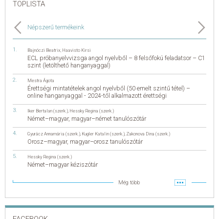
TOPLISTA
Népszerű termékeink
Bajnóczi Beatrix
,
Haavisto Kirsi
ECL próbanyelvvizsga angol nyelvből – 8 felsőfokú feladatsor – C1
szint (letölthető hanganyaggal)
Mestra Ágota
Érettségi mintatételek angol nyelvből (50 emelt szintű tétel) –
online hanganyaggal - 2024-től alkalmazott érettségi
Iker Bertalan (szerk.)
,
Hessky Regina (szerk.)
Német–magyar, magyar–német tanulószótár
Gyurácz Annamária (szerk.)
,
Kugler Katalin (szerk.)
,
Zakonova Dina (szerk.)
Orosz–magyar, magyar–orosz tanulószótár
Hessky Regina (szerk.)
Német–magyar kéziszótár
Még több