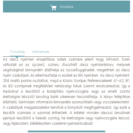
Kosárba
KAPCSOLAT
ADATKEZELÉSI ÉS ADATVÉDELMI SZABÁLYZAT
ÁLTALÁNOS SZERZŐDÉSI FELTÉTELEK
Fülszöveg
Vélemények
GYAKRAN ISMÉTELT KÉRDÉSEK
Az olasz nyelvtan elsajátítása sokak számára jelent nagy kihívást. Ezen
változtat ez az újszerű, színes, illusztrált olasz nyelvtankönyv, melynek
segítségével könnyedén átláthatja az összefüggéseket, megértheti az olasz
nyelv szabályait, és alkalmazhatja is azokat az élő nyelvben. Az olasz nyelvtant
204 önálló pontra osztottuk, majd a Közös Európai Referenciakeret A1-A2, B1
és B2 szintjeinek megfelelően nehézségi fokuk szerint rendszereztük, így a
kiadványt a kezdőtől a középfokú nyelvvizsgára vagy az emelt szintű
érettségire készülő tanulóig bárki sikeresen használhatja. A könyv felépítése
átlátható, bármilyen információ könnyedén azonosítható vagy visszakereshető.
A szabályok magyarázatakor kerültük a bonyolult megfogalmazást, így azok a
kezdők számára is azonnal érthetőek. A kötetet minden olaszul tanulónak
ajánljuk kezdőtől a haladó szintig, ha érettségire vagy nyelvvizsgára készül,
vagy fejleszteni, tökéletesíteni szeretné nyelvtantudását.