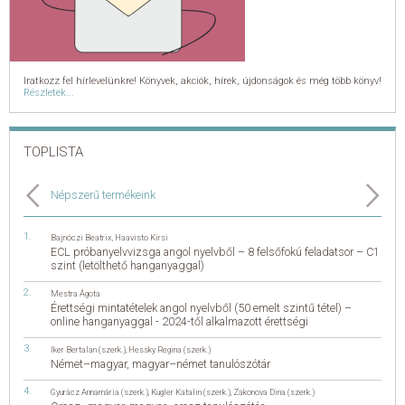
Iratkozz fel hírlevelünkre! Könyvek, akciók, hírek, újdonságok és még több könyv!
Részletek...
TOPLISTA
Népszerű termékeink
Bajnóczi Beatrix
,
Haavisto Kirsi
ECL próbanyelvvizsga angol nyelvből – 8 felsőfokú feladatsor – C1
szint (letölthető hanganyaggal)
Mestra Ágota
Érettségi mintatételek angol nyelvből (50 emelt szintű tétel) –
online hanganyaggal - 2024-től alkalmazott érettségi
Iker Bertalan (szerk.)
,
Hessky Regina (szerk.)
Német–magyar, magyar–német tanulószótár
Gyurácz Annamária (szerk.)
,
Kugler Katalin (szerk.)
,
Zakonova Dina (szerk.)