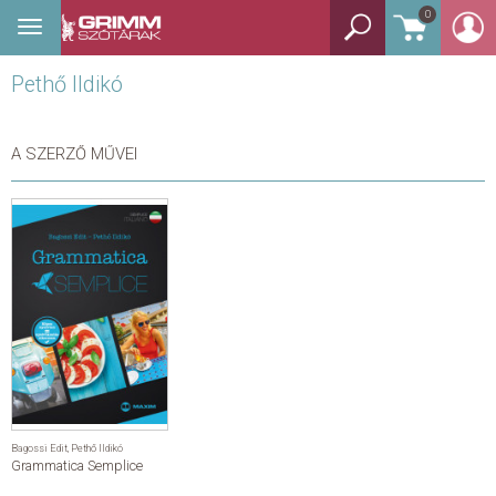
0
Toggle
BEJELENTKEZÉS
navigation
Pethő Ildikó
TANULÓSZÓTÁR
GYEREKSZÓTÁR
A SZERZŐ MŰVEI
KÉPES SZÓTÁR
KÉZISZÓTÁR
EGYÉB SZÓTÁR
NYELVKÖNYV
SEGÍTHETEK?
Bagossi Edit
,
Pethő Ildikó
Grammatica Semplice
HÍREK