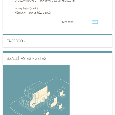
Orosz–magyar, magyar–orosz tanulószótár
Hessky Regina (szerk.)
Német–magyar kéziszótár
Még több
FACEBOOK
SZÁLLÍTÁS ÉS FIZETÉS