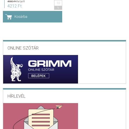
4680 Ft
helyett
10
4212 Ft
%
KAPCSOLAT
Kosárba
ADATKEZELÉSI ÉS ADATVÉDELMI SZABÁLYZAT
ÁLTALÁNOS SZERZŐDÉSI FELTÉTELEK
ONLINE SZÓTÁR
GYAKRAN ISMÉTELT KÉRDÉSEK
HÍRLEVÉL