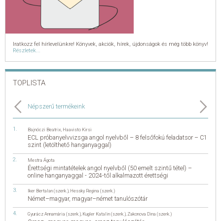
Iratkozz fel hírlevelünkre! Könyvek, akciók, hírek, újdonságok és még több könyv!
Részletek...
TOPLISTA
Népszerű termékeink
Bajnóczi Beatrix
,
Haavisto Kirsi
ECL próbanyelvvizsga angol nyelvből – 8 felsőfokú feladatsor – C1
szint (letölthető hanganyaggal)
Mestra Ágota
Érettségi mintatételek angol nyelvből (50 emelt szintű tétel) –
online hanganyaggal - 2024-től alkalmazott érettségi
Iker Bertalan (szerk.)
,
Hessky Regina (szerk.)
Német–magyar, magyar–német tanulószótár
Gyurácz Annamária (szerk.)
,
Kugler Katalin (szerk.)
,
Zakonova Dina (szerk.)