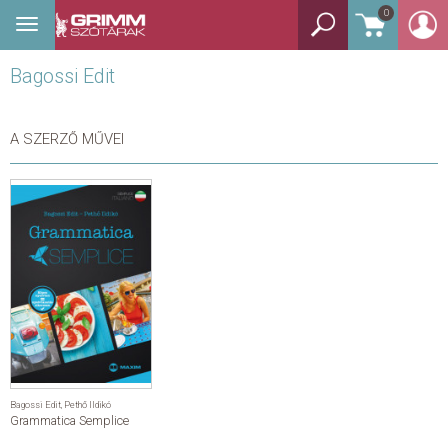
0
Toggle
BEJELENTKEZÉS
navigation
Bagossi Edit
TANULÓSZÓTÁR
GYEREKSZÓTÁR
A SZERZŐ MŰVEI
KÉPES SZÓTÁR
KÉZISZÓTÁR
EGYÉB SZÓTÁR
NYELVKÖNYV
SEGÍTHETEK?
Bagossi Edit
,
Pethő Ildikó
Grammatica Semplice
HÍREK