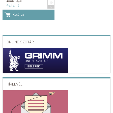
4680 Ft
helyett
10
4212 Ft
%
KAPCSOLAT
Kosárba
ADATKEZELÉSI ÉS ADATVÉDELMI SZABÁLYZAT
ÁLTALÁNOS SZERZŐDÉSI FELTÉTELEK
ONLINE SZÓTÁR
GYAKRAN ISMÉTELT KÉRDÉSEK
HÍRLEVÉL