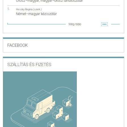
Orosz–magyar, magyar–orosz tanulószótár
Hessky Regina (szerk.)
Német–magyar kéziszótár
Még több
FACEBOOK
SZÁLLÍTÁS ÉS FIZETÉS