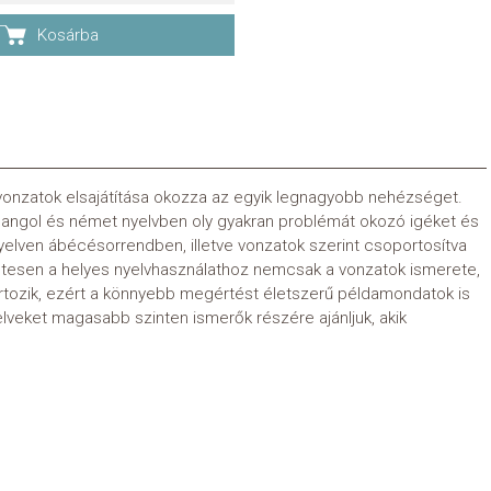
Kosárba
vonzatok elsajátítása okozza az egyik legnagyobb nehézséget.
 angol és német nyelvben oly gyakran problémát okozó igéket és
elven ábécésorrendben, illetve vonzatok szerint csoportosítva
tesen a helyes nyelvhasználathoz nemcsak a vonzatok ismerete,
rtozik, ezért a könnyebb megértést életszerű példamondatok is
yelveket magasabb szinten ismerők részére ajánljuk, akik