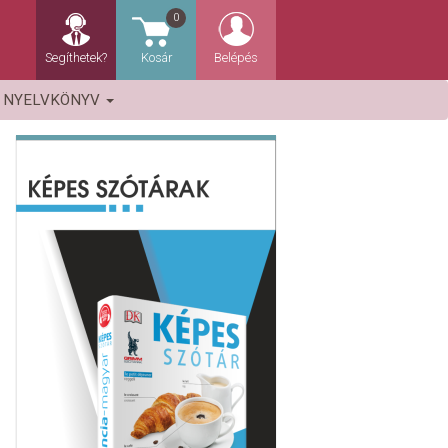
0
Segíthetek?
Kosár
Belépés
NYELVKÖNYV