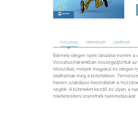
Fülszöveg
Vélemények
Letöltések
Bármely idegen nyelv tanulása esetén a 
Vonzatszótárainkban összegyűjtöttük az
névszókat, melyek magyarul és idegen ny
találhatóak meg a kötetekben. Természe
hanem szabályos használatuk is hozzáta
segítik. A köteteket kezdő és olyan, a n
tökéletesíteni szeretnék nyelvtudásukat.