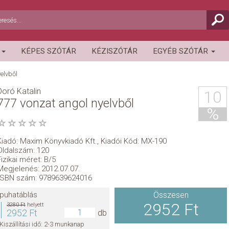
R
KÉPES SZÓTÁR
KÉZISZÓTÁR
EGYÉB SZÓTÁR
elvből
Doró Katalin
10
777 vonzat angol nyelvből
%
Kiadó:
Maxim Könyvkiadó Kft.
,
Kiadói Kód: MX-190
Oldalszám: 120
Fizikai méret: B/5
Megjelenés: 2012.07.07.
ISBN szám: 9789639624016
puhatáblás
Összesen
2952 Ft
3280 Ft
helyett
2952 Ft
db
Kiszállítási idő: 2-3 munkanap