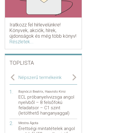
Iratkozz fel hírlevelünkre!
Könyvek, akciók, hírek,
újdonságok és még több könyv!
Részletek...
TOPLISTA
Népszerű termékeink
Bajnóczi Beatrix
,
Haavisto Kirsi
ECL próbanyelvvizsga angol
nyelvből – 8 felsőfokú
feladatsor – C1 szint
(letölthető hanganyaggal)
Mestra Ágota
Érettségi mintatételek angol