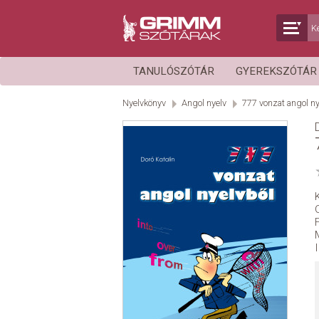
TANULÓSZÓTÁR
GYEREKSZÓTÁ
Nyelvkönyv
Angol nyelv
777 vonzat angol ny