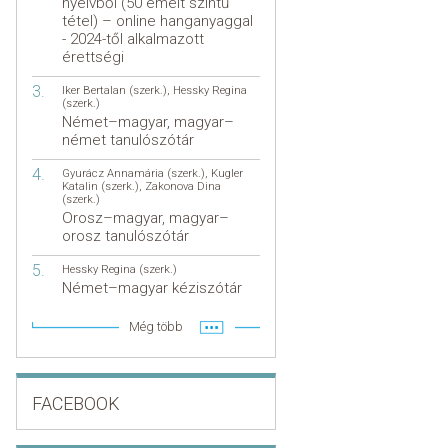
nyelvből (50 emelt szintű
tétel) – online hanganyaggal
- 2024-től alkalmazott
érettségi
Iker Bertalan (szerk.)
,
Hessky Regina
(szerk.)
Német–magyar, magyar–
német tanulószótár
Gyurácz Annamária (szerk.)
,
Kugler
Katalin (szerk.)
,
Zakonova Dina
(szerk.)
Orosz–magyar, magyar–
orosz tanulószótár
Hessky Regina (szerk.)
Német–magyar kéziszótár
Még több
FACEBOOK