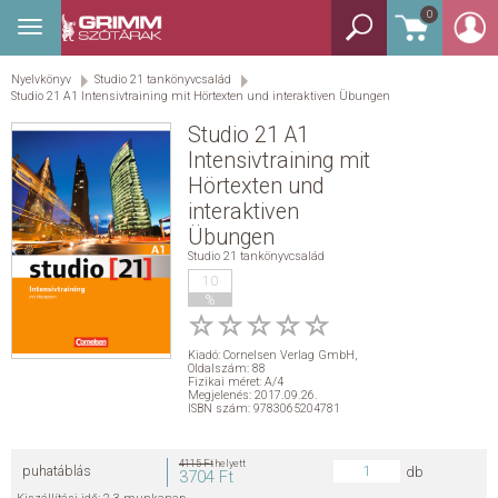
0
Toggle
BEJELENTKEZÉS
navigation
Nyelvkönyv
Studio 21 tankönyvcsalád
TANULÓSZÓTÁR
Studio 21 A1 Intensivtraining mit Hörtexten und interaktiven Übungen
Studio 21 A1
GYEREKSZÓTÁR
Intensivtraining mit
Hörtexten und
KÉPES SZÓTÁR
interaktiven
Übungen
KÉZISZÓTÁR
Studio 21 tankönyvcsalád
10
%
EGYÉB SZÓTÁR
Kiadó:
Cornelsen Verlag GmbH
,
NYELVKÖNYV
Oldalszám: 88
Fizikai méret: A/4
Megjelenés: 2017.09.26.
ISBN szám: 9783065204781
SEGÍTHETEK?
4115 Ft
helyett
puhatáblás
db
3704 Ft
HÍREK