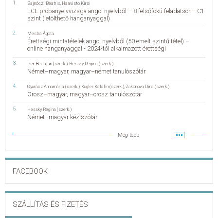
Bajnóczi Beatrix
,
Haavisto Kirsi
ECL próbanyelvvizsga angol nyelvből – 8 felsőfokú feladatsor – C1
szint (letölthető hanganyaggal)
Mestra Ágota
Érettségi mintatételek angol nyelvből (50 emelt szintű tétel) –
online hanganyaggal - 2024-től alkalmazott érettségi
Iker Bertalan (szerk.)
,
Hessky Regina (szerk.)
Német–magyar, magyar–német tanulószótár
Gyurácz Annamária (szerk.)
,
Kugler Katalin (szerk.)
,
Zakonova Dina (szerk.)
Orosz–magyar, magyar–orosz tanulószótár
Hessky Regina (szerk.)
Német–magyar kéziszótár
Még több
FACEBOOK
SZÁLLÍTÁS ÉS FIZETÉS