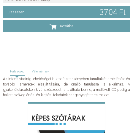
Kiszállítási idő: 2-3 munkanap
3704 Ft
KAPCSOLAT
Összesen
ADATKEZELÉSI ÉS ADATVÉDELMI SZABÁLYZAT
Kosárba
ÁLTALÁNOS SZERZŐDÉSI FELTÉTELEK
GYAKRAN ISMÉTELT KÉRDÉSEK
Fülszöveg
Vélemények
Az Intensivtrainig lehetőséget biztosít a tankönyvben tanultak átismétlésére és
további ismeretek elsajátítására, de önálló tanulásra is alkalmas. A
gyakorlófeladatokon kívül szószedet is található benne, a mellékelt CD pedig a
hallott szöveg értési és kiejtési feladatok hanganyagát tartalmazza.