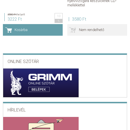
nyelvvizsgára készülőknek CD-
melléklettel
KAPCSOLAT
3580 Ft
helyett
10
3222 Ft
3580 Ft
%
ADATKEZELÉSI ÉS ADATVÉDELMI SZABÁLYZAT
Kosárba
Nem rendelhető
ÁLTALÁNOS SZERZŐDÉSI FELTÉTELEK
GYAKRAN ISMÉTELT KÉRDÉSEK
ONLINE SZÓTÁR
HÍRLEVÉL