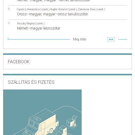
Gyurácz Annamária (szerk.)
,
Kugler Katalin (szerk.)
,
Zakonova Dina (szerk.)
Orosz–magyar, magyar–orosz tanulószótár
Hessky Regina (szerk.)
Német–magyar kéziszótár
Még több
FACEBOOK
SZÁLLÍTÁS ÉS FIZETÉS