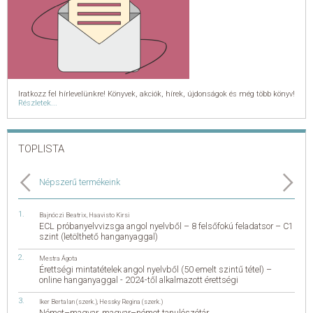
Iratkozz fel hírlevelünkre! Könyvek, akciók, hírek, újdonságok és még több könyv!
Részletek...
TOPLISTA
Népszerű termékeink
Bajnóczi Beatrix
,
Haavisto Kirsi
ECL próbanyelvvizsga angol nyelvből – 8 felsőfokú feladatsor – C1
szint (letölthető hanganyaggal)
Mestra Ágota
Érettségi mintatételek angol nyelvből (50 emelt szintű tétel) –
online hanganyaggal - 2024-től alkalmazott érettségi
Iker Bertalan (szerk.)
,
Hessky Regina (szerk.)
Német–magyar, magyar–német tanulószótár