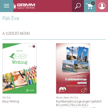
0
Toggle
BEJELENTKEZÉS
navigation
Páli Éva
TANULÓSZÓTÁR
GYEREKSZÓTÁR
A SZERZŐ MŰVEI
KÉPES SZÓTÁR
KÉZISZÓTÁR
EGYÉB SZÓTÁR
NYELVKÖNYV
SEGÍTHETEK?
Páli Éva
Mestra Ágota
,
Páli Éva
Easy Writing
8 próbanyelvvizsga angol nyelvből
HÍREK
B2 szintű (TELC és ECL)