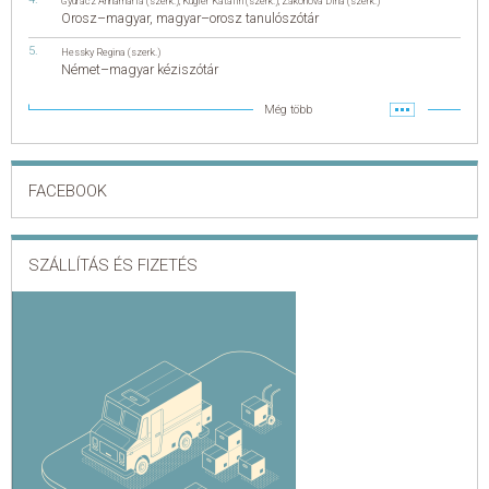
Gyurácz Annamária (szerk.)
,
Kugler Katalin (szerk.)
,
Zakonova Dina (szerk.)
Orosz–magyar, magyar–orosz tanulószótár
Hessky Regina (szerk.)
Német–magyar kéziszótár
Még több
FACEBOOK
SZÁLLÍTÁS ÉS FIZETÉS