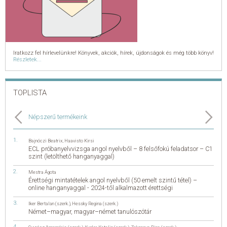
Iratkozz fel hírlevelünkre! Könyvek, akciók, hírek, újdonságok és még több könyv!
Részletek...
TOPLISTA
Népszerű termékeink
Bajnóczi Beatrix
,
Haavisto Kirsi
ECL próbanyelvvizsga angol nyelvből – 8 felsőfokú feladatsor – C1
szint (letölthető hanganyaggal)
Mestra Ágota
Érettségi mintatételek angol nyelvből (50 emelt szintű tétel) –
online hanganyaggal - 2024-től alkalmazott érettségi
Iker Bertalan (szerk.)
,
Hessky Regina (szerk.)
Német–magyar, magyar–német tanulószótár