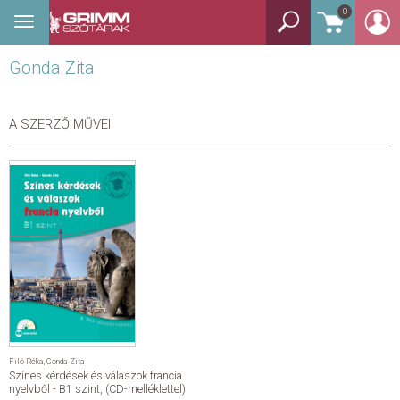
0
Toggle
BEJELENTKEZÉS
navigation
Gonda Zita
TANULÓSZÓTÁR
GYEREKSZÓTÁR
A SZERZŐ MŰVEI
KÉPES SZÓTÁR
KÉZISZÓTÁR
EGYÉB SZÓTÁR
NYELVKÖNYV
SEGÍTHETEK?
Filó Réka
,
Gonda Zita
Színes kérdések és válaszok francia
HÍREK
nyelvből - B1 szint, (CD-melléklettel)