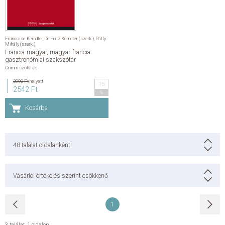
Francoise Kerndter
,
Dr. Fritz Kerndter (szerk.)
,
Pálfy
Mihály (szerk.)
Francia-magyar, magyar-francia
gasztronómiai szakszótár
Grimm szótárak
2990 Ft
helyett
15
2542 Ft
%
Kosárba
48
találat oldalanként
Vásárlói értékelés szerint csökkenő
1
3 találat
,
1 oldalon