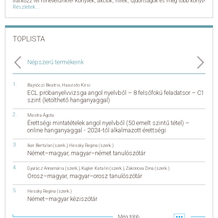
Iratkozz fel hírlevelünkre! Könyvek, akciók, hírek, újdonságok és még több könyv!
Részletek...
TOPLISTA
Népszerű termékeink
Bajnóczi Beatrix
,
Haavisto Kirsi
ECL próbanyelvvizsga angol nyelvből – 8 felsőfokú feladatsor – C1
szint (letölthető hanganyaggal)
Mestra Ágota
Érettségi mintatételek angol nyelvből (50 emelt szintű tétel) –
online hanganyaggal - 2024-től alkalmazott érettségi
Iker Bertalan (szerk.)
,
Hessky Regina (szerk.)
Német–magyar, magyar–német tanulószótár
Gyurácz Annamária (szerk.)
,
Kugler Katalin (szerk.)
,
Zakonova Dina (szerk.)
Orosz–magyar, magyar–orosz tanulószótár
Hessky Regina (szerk.)
Német–magyar kéziszótár
Még több