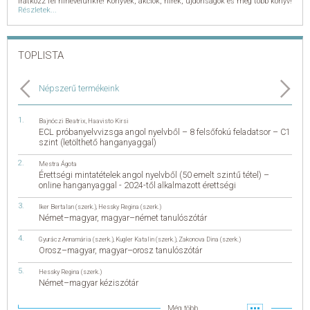
Iratkozz fel hírlevelünkre! Könyvek, akciók, hírek, újdonságok és még több könyv!
Részletek...
TOPLISTA
Népszerű termékeink
Bajnóczi Beatrix
,
Haavisto Kirsi
ECL próbanyelvvizsga angol nyelvből – 8 felsőfokú feladatsor – C1
szint (letölthető hanganyaggal)
Mestra Ágota
Érettségi mintatételek angol nyelvből (50 emelt szintű tétel) –
online hanganyaggal - 2024-től alkalmazott érettségi
Iker Bertalan (szerk.)
,
Hessky Regina (szerk.)
Német–magyar, magyar–német tanulószótár
Gyurácz Annamária (szerk.)
,
Kugler Katalin (szerk.)
,
Zakonova Dina (szerk.)
Orosz–magyar, magyar–orosz tanulószótár
Hessky Regina (szerk.)
Német–magyar kéziszótár
Még több