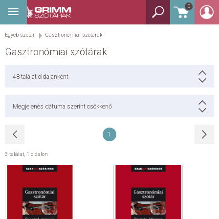
0
Toggle
BEJELENTKEZÉS
navigation
Egyéb szótár
Gasztronómiai szótárak
TANULÓSZÓTÁR
Gasztronómiai szótárak
GYEREKSZÓTÁR
48
találat oldalanként
KÉPES SZÓTÁR
Megjelenés dátuma szerint csökkenő
KÉZISZÓTÁR
1
EGYÉB SZÓTÁR
3 találat
,
1 oldalon
NYELVKÖNYV
SEGÍTHETEK?
HÍREK