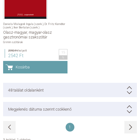
Daniela Malagodi Ingala (szerk.)
,
Dr. Fritz Kerndter
(szerk.)
,
Iker Bertalan (szerk.)
Olasz-magyar, magyar-olasz
gasztronómiai szakszótár
Grimm szótárak
2990 Ft
helyett
15
2542 Ft
%
Kosárba
48
találat oldalanként
Megjelenés dátuma szerint csökkenő
1
3 találat
,
1 oldalon