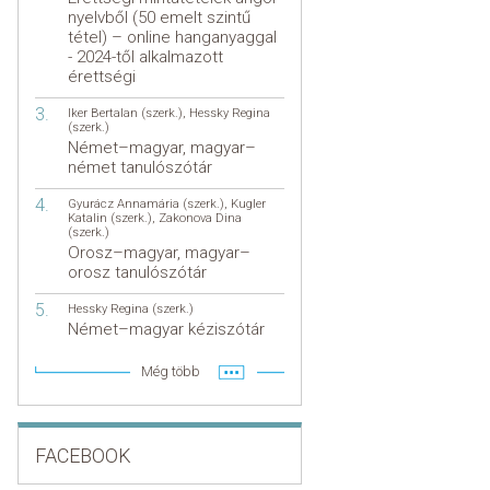
nyelvből (50 emelt szintű
tétel) – online hanganyaggal
- 2024-től alkalmazott
érettségi
Iker Bertalan (szerk.)
,
Hessky Regina
(szerk.)
Német–magyar, magyar–
német tanulószótár
Gyurácz Annamária (szerk.)
,
Kugler
Katalin (szerk.)
,
Zakonova Dina
(szerk.)
Orosz–magyar, magyar–
orosz tanulószótár
Hessky Regina (szerk.)
Német–magyar kéziszótár
Még több
FACEBOOK