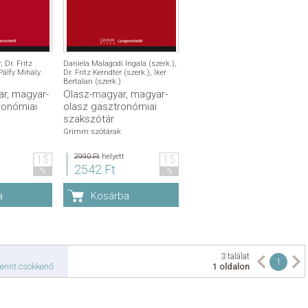
r
,
Dr. Fritz
Daniela Malagodi Ingala (szerk.)
,
Pálfy Mihály
Dr. Fritz Kerndter (szerk.)
,
Iker
Bertalan (szerk.)
ar, magyar-
Olasz-magyar, magyar-
ronómiai
olasz gasztronómiai
szakszótár
Grimm szótárak
2990 Ft
helyett
15
15
2542 Ft
%
%
a
Kosárba
3 találat
1
erint csökkenő
1 oldalon