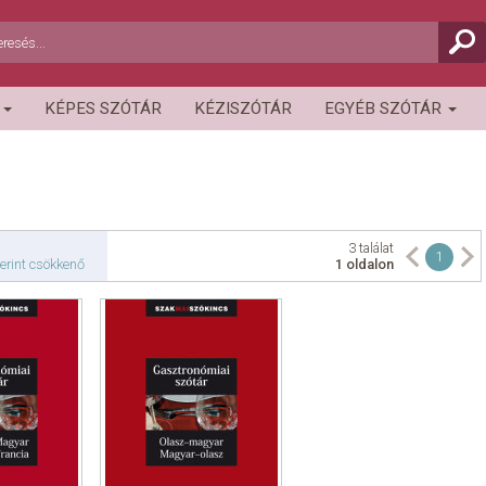
R
KÉPES SZÓTÁR
KÉZISZÓTÁR
EGYÉB SZÓTÁR
3 találat
1
erint csökkenő
1 oldalon