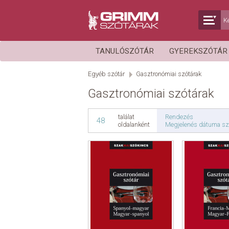
TANULÓSZÓTÁR
GYEREKSZÓTÁ
Egyéb szótár
Gasztronómiai szótárak
Gasztronómiai szótárak
Rendezés
találat
48
Megjelenés dátuma sz
oldalanként