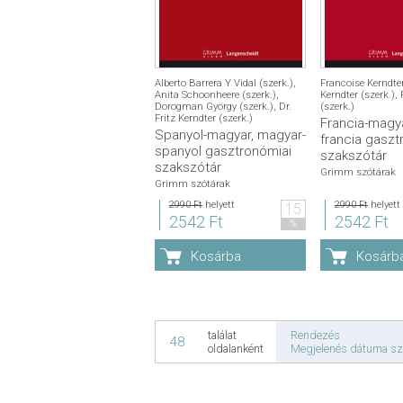
Alberto Barrera Y Vidal (szerk.)
,
Francoise Kerndte
Anita Schoonheere (szerk.)
,
Kerndter (szerk.)
,
Dorogman György (szerk.)
,
Dr.
(szerk.)
Fritz Kerndter (szerk.)
Francia-magy
Spanyol-magyar, magyar-
francia gaszt
spanyol gasztronómiai
szakszótár
szakszótár
Grimm szótárak
Grimm szótárak
2990 Ft
helyett
2990 Ft
helyett
15
2542 Ft
2542 Ft
%
Kosárba
Kosárb
Rendezés
találat
48
Megjelenés dátuma sz
oldalanként