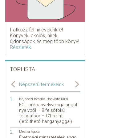
Iratkozz fel hírlevelünkre!
Könyvek, akciók, hírek,
újdonságok és még több könyv!
Részletek...
TOPLISTA
Népszerű termékeink
Bajnóczi Beatrix
,
Haavisto Kirsi
ECL próbanyelvvizsga angol
nyelvből – 8 felsőfokú
feladatsor – C1 szint
(letölthető hanganyaggal)
Mestra Ágota
Érettségi mintatételek angol