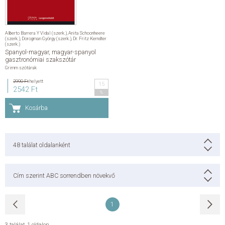
Alberto Barrera Y Vidal (szerk.)
,
Anita Schoonheere
(szerk.)
,
Dorogman György (szerk.)
,
Dr. Fritz Kerndter
(szerk.)
Spanyol-magyar, magyar-spanyol
gasztronómiai szakszótár
Grimm szótárak
2990 Ft
helyett
15
2542 Ft
%
Kosárba
48
találat oldalanként
Cím szerint ABC sorrendben növekvő
1
3 találat
,
1 oldalon