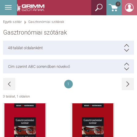
0
Toggle
BEJELENTKEZÉS
navigation
Egyéb szótár
Gasztronómiai szótárak
TANULÓSZÓTÁR
Gasztronómiai szótárak
GYEREKSZÓTÁR
48
találat oldalanként
KÉPES SZÓTÁR
Cím szerint ABC sorrendben növekvő
KÉZISZÓTÁR
1
EGYÉB SZÓTÁR
3 találat
,
1 oldalon
NYELVKÖNYV
SEGÍTHETEK?
HÍREK