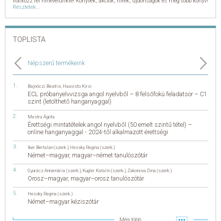
Iratkozz fel hírlevelünkre! Könyvek, akciók, hírek, újdonságok és még több könyv!
Részletek...
TOPLISTA
Népszerű termékeink
Bajnóczi Beatrix
,
Haavisto Kirsi
ECL próbanyelvvizsga angol nyelvből – 8 felsőfokú feladatsor – C1
szint (letölthető hanganyaggal)
Mestra Ágota
Érettségi mintatételek angol nyelvből (50 emelt szintű tétel) –
online hanganyaggal - 2024-től alkalmazott érettségi
Iker Bertalan (szerk.)
,
Hessky Regina (szerk.)
Német–magyar, magyar–német tanulószótár
Gyurácz Annamária (szerk.)
,
Kugler Katalin (szerk.)
,
Zakonova Dina (szerk.)
Orosz–magyar, magyar–orosz tanulószótár
Hessky Regina (szerk.)
Német–magyar kéziszótár
Még több