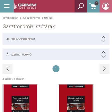
0
Toggle
BEJELENTKEZÉS
navigation
Egyéb szótár
Gasztronómiai szótárak
TANULÓSZÓTÁR
Gasztronómiai szótárak
GYEREKSZÓTÁR
48
találat oldalanként
KÉPES SZÓTÁR
Ár szerint növekvő
KÉZISZÓTÁR
1
EGYÉB SZÓTÁR
3 találat
,
1 oldalon
NYELVKÖNYV
SEGÍTHETEK?
HÍREK