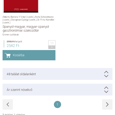
Alberto Barrera Y Vidal (szerk.)
,
Anita Schoonheere
(szerk.)
,
Dorogman György (szerk.)
,
Dr. Fritz Kerndter
(szerk.)
Spanyol-magyar, magyar-spanyol
gasztronómiai szakszótár
Grimm szótárak
2990 Ft
helyett
15
2542 Ft
%
Kosárba
48
találat oldalanként
Ár szerint növekvő
1
3 találat
,
1 oldalon