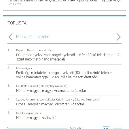
Iratkozz fel hírlevelünkre! Könyvek, akciók, hírek, újdonságok és még több könyv!
Részletek...
TOPLISTA
Népszerű termékeink
Bajnóczi Beatrix
,
Haavisto Kirsi
ECL próbanyelvvizsga angol nyelvből – 8 felsőfokú feladatsor – C1
szint (letölthető hanganyaggal)
Mestra Ágota
Érettségi mintatételek angol nyelvből (50 emelt szintű tétel) –
online hanganyaggal - 2024-től alkalmazott érettségi
Iker Bertalan (szerk.)
,
Hessky Regina (szerk.)
Német–magyar, magyar–német tanulószótár
Gyurácz Annamária (szerk.)
,
Kugler Katalin (szerk.)
,
Zakonova Dina (szerk.)
Orosz–magyar, magyar–orosz tanulószótár
Hessky Regina (szerk.)
Német–magyar kéziszótár
Még több